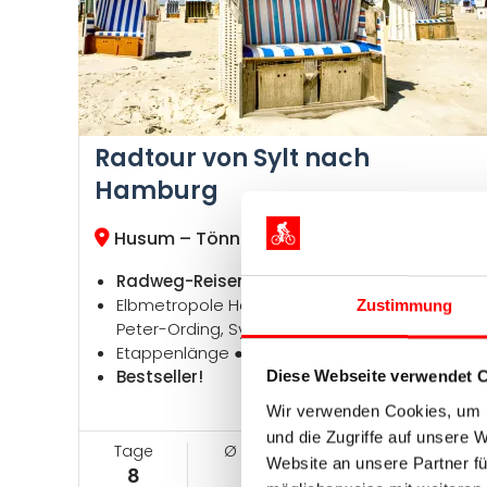
Radtour von Sylt nach
Hamburg
Husum – Tönning – Hamburg
Radweg-Reisen Tour
Elbmetropole Hamburg, Büsumer Krabben, St.
Zustimmung
Peter-Ording, Sylt – Königin der Nordsee
Etappenlänge ●●●○○, Höhenprofil ●○○○○
Bestseller!
Diese Webseite verwendet 
Wir verwenden Cookies, um I
und die Zugriffe auf unsere 
Tage
Ø km pro Tag
Jetzt ab
Website an unsere Partner fü
8
55
899 €