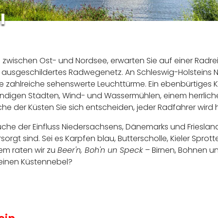
l
wischen Ost- und Nordsee, erwarten Sie auf einer Radreis
 ausgeschildertes Radwegenetz. An Schleswig-Holsteins N
ie zahlreiche sehenswerte Leuchttürme. Ein ebenbürtiges
ebendigen Städten, Wind- und Wassermühlen, einem herrliche
che der Küsten Sie sich entscheiden, jeder Radfahrer wird
üche der Einfluss Niedersachsens, Dänemarks und Friesland
rsorgt sind. Sei es Karpfen blau, Butterscholle, Kieler Spro
dem raten wir zu
Beer'n, Boh'n un Speck
– Birnen, Bohnen u
r einen Küstennebel?