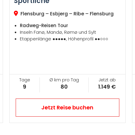
Sportliche
Flensburg – Esbjerg – Ribe – Flensburg
Radweg-Reisen Tour
Inseln Fanø, Mandø, Rømø und Sylt
Etappenlänge ●●●●●, Höhenprofil ●●○○○
Tage
Ø km pro Tag
Jetzt ab
9
80
1.149 €
Jetzt Reise buchen