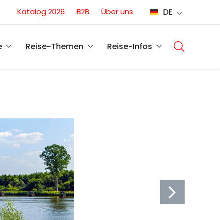
Conversion
Katalog 2026
B2B
Über uns
DE
(DE)
Main
navigati
e
Reise-Themen
Reise-Infos
(DE)