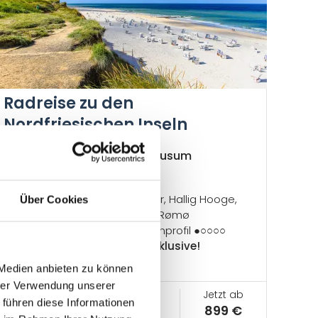
Radreise zu den
Nordfriesischen Inseln
Husum – Sylt – Rømø – Husum
Radweg-Reisen Tour
Weltnaturerbe Wattenmeer, Hallig Hooge,
Über Cookies
Sandstrand satt auf Sylt & Rømø
Etappenlänge ●●●○○, Höhenprofil ●○○○○
Fähr- und Bahnfahrten inklusive!
 Medien anbieten zu können
hrer Verwendung unserer
Tage
Ø km pro Tag
Jetzt ab
 führen diese Informationen
8
45
899 €