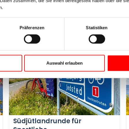
 Daten zusammen, die Sie ihnen bereitgestellt haben oder die s
n.
Jetzt Reise buchen
Präferenzen
Statistiken
2026
Auswahl erlauben
Südjütlandrunde für