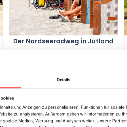
Der Nordseeradweg in Jütland
Esbjerg
–
Insel Sylt
– Husum – Hamburg
Radweg-Reisen Tour
Hansestadt Hamburg, Inseln Sylt, Rømø und
Fanø, Büsumer Krabben
Details
Etappenlänge ●●●●○, Höhenprofil ●○○○○
Cookies
nhalte und Anzeigen zu personalisieren, Funktionen für soziale
Website zu analysieren. Außerdem geben wir Informationen zu I
Tage
Ø km pro Tag
Jetzt ab
r soziale Medien, Werbung und Analysen weiter. Unsere Partner
11
50
1.399 €