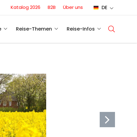
Conversion
Katalog 2026
B2B
Über uns
DE
(DE)
Main
navigati
e
Reise-Themen
Reise-Infos
(DE)