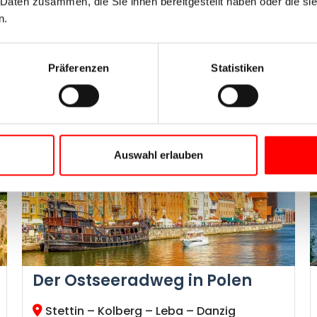
 Daten zusammen, die Sie ihnen bereitgestellt haben oder die s
n.
Jetzt Reise buchen
Präferenzen
Statistiken
2026
Auswahl erlauben
Der Ostseeradweg in Polen
Stettin – Kolberg – Leba – Danzig