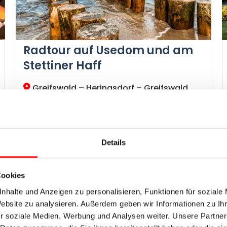
Radtour auf Usedom und am
Stettiner Haff
Greifswald – Heringsdorf – Greifswald
Radweg-Reisen Tour
Hansestädte Greifswald, Wolgast und
Anklam, Kaiserbäder auf Usedom, Stettiner
Haff
Details
Etappenlänge ●●○○○, Höhenprofil ●●○○○
Cookies
nhalte und Anzeigen zu personalisieren, Funktionen für soziale
Tage
Ø km pro Tag
Jetzt ab
Website zu analysieren. Außerdem geben wir Informationen zu I
8
50
1.029 €
r soziale Medien, Werbung und Analysen weiter. Unsere Partner