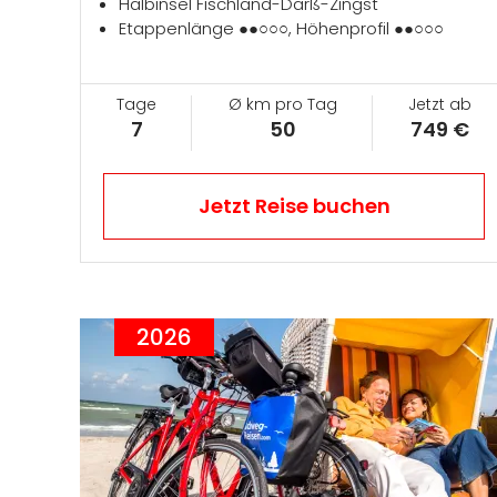
Halbinsel Fischland-Darß-Zingst
Etappenlänge ●●○○○, Höhenprofil ●●○○○
Tage
Ø km pro Tag
Jetzt ab
7
50
749 €
Jetzt Reise buchen
2026