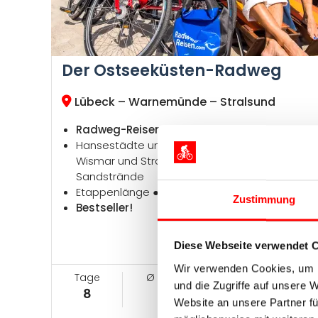
Der Ostseeküsten-Radweg
Lübeck – Warnemünde – Stralsund
Radweg-Reisen Tour
Hansestädte und UNESCO-Welterbe Lübeck,
Wismar und Stralsund, Boddenküste und
Sandstrände
Etappenlänge ●●●○○, Höhenprofil ●●○○○
Zustimmung
Bestseller!
Diese Webseite verwendet 
Wir verwenden Cookies, um I
Tage
Ø km pro Tag
Jetzt ab
und die Zugriffe auf unsere 
8
50
999 €
Website an unsere Partner fü