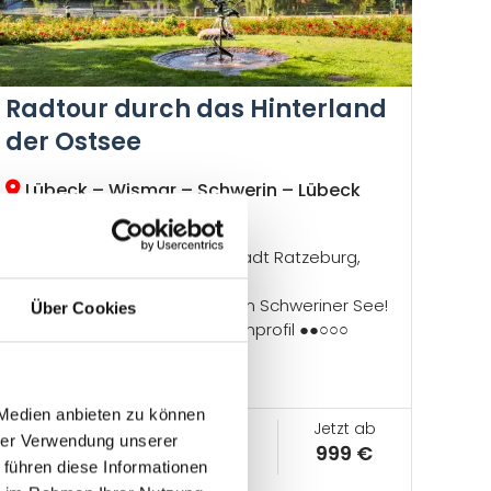
Radtour durch das Hinterland
der Ostsee
Lübeck – Wismar – Schwerin – Lübeck
Radweg-Reisen Tour
Schweriner Schloss, Inselstadt Ratzeburg,
Eulenspiegelstadt Mölln
Inklusiv:
Schifffahrt auf dem Schweriner See!
Über Cookies
Etappenlänge ●●○○○, Höhenprofil ●●○○○
Geheimtipp!
 Medien anbieten zu können
Tage
Ø km pro Tag
Jetzt ab
hrer Verwendung unserer
8
50
999 €
 führen diese Informationen