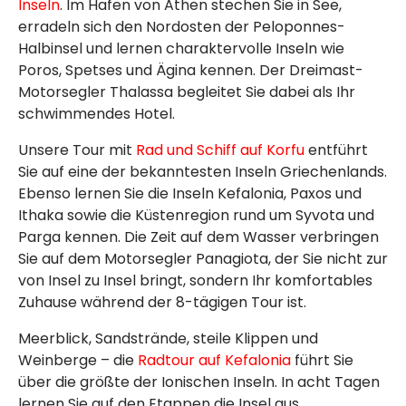
Inseln
. Im Hafen von Athen stechen Sie in See,
erradeln sich den Nordosten der Peloponnes-
Halbinsel und lernen charaktervolle Inseln wie
Poros, Spetses und Ägina kennen. Der Dreimast-
Motorsegler Thalassa begleitet Sie dabei als Ihr
schwimmendes Hotel.
Unsere Tour mit
Rad und Schiff auf Korfu
entführt
Sie auf eine der bekanntesten Inseln Griechenlands.
Ebenso lernen Sie die Inseln Kefalonia, Paxos und
Ithaka sowie die Küstenregion rund um Syvota und
Parga kennen. Die Zeit auf dem Wasser verbringen
Sie auf dem Motorsegler Panagiota, der Sie nicht zur
von Insel zu Insel bringt, sondern Ihr komfortables
Zuhause während der 8-tägigen Tour ist.
Meerblick, Sandstrände, steile Klippen und
Weinberge – die
Radtour auf Kefalonia
führt Sie
über die größte der Ionischen Inseln. In acht Tagen
lernen Sie auf den Etappen die Insel aus