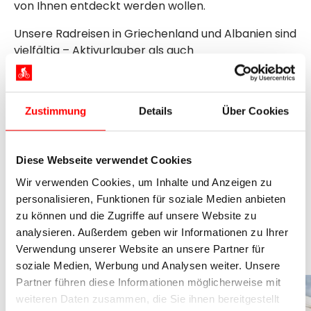
von Ihnen entdeckt werden wollen.
Unsere Radreisen in Griechenland und Albanien sind
vielfältig – Aktivurlauber als auch
Erholungssuchende kommen hier auf ihre Kosten.
Worauf warten Sie noch?
Ta léme sýntoma
und
shihemi së shpejti
– bis bald in Griechenland und
Zustimmung
Details
Über Cookies
Albanien!
Diese Webseite verwendet Cookies
Wir verwenden Cookies, um Inhalte und Anzeigen zu
personalisieren, Funktionen für soziale Medien anbieten
Radreisen in Griechenland und
zu können und die Zugriffe auf unsere Website zu
Albanien
analysieren. Außerdem geben wir Informationen zu Ihrer
Verwendung unserer Website an unsere Partner für
soziale Medien, Werbung und Analysen weiter. Unsere
Partner führen diese Informationen möglicherweise mit
2026
weiteren Daten zusammen, die Sie ihnen bereitgestellt