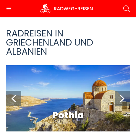
Direkt
RADWEG
-REISEN
zum
Inhalt
RADREISEN IN
GRIECHENLAND UND
ALBANIEN
Pothia