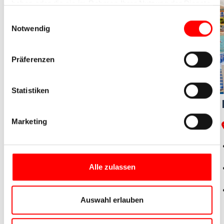
haben oder die sie im Rahmen Ihrer Nutzung der Dienste
gesammelt haben.
Einwilligungsauswahl
Notwendig
Präferenzen
Statistiken
Radtour in Griechenland
Marketing
Rhodos – Symi – Lindos
Altstadt von Rhodos – UNESCO-
Weltkulturerbe
Tal der Schmetterlinge – Petaloudes
Alle zulassen
Akropolis von Lindos
Etappenlänge ●●○○○, Höhenprofil ●●○○○
Auswahl erlauben
Flughafentransfer inklusive!