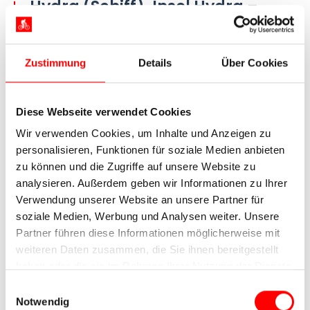
Hydra (Schiff), Insel Hydra –
Halbinsel Methana (Schiff),
Rundtour Halbinsel Methana, ca.
Zustimmung
Details
Über Cookies
15 km
Diese Webseite verwendet Cookies
Wir verwenden Cookies, um Inhalte und Anzeigen zu
personalisieren, Funktionen für soziale Medien anbieten
zu können und die Zugriffe auf unsere Website zu
analysieren. Außerdem geben wir Informationen zu Ihrer
Verwendung unserer Website an unsere Partner für
soziale Medien, Werbung und Analysen weiter. Unsere
Partner führen diese Informationen möglicherweise mit
weiteren Daten zusammen, die Sie ihnen bereitgestellt
Insel Hydra
haben oder die sie im Rahmen Ihrer Nutzung der Dienste
gesammelt haben.
Nach einer morgendlichen Überfahrt erreichen
Einwilligungsauswahl
Notwendig
Sie die Insel Hydra. Die autofreie Insel entwickelte