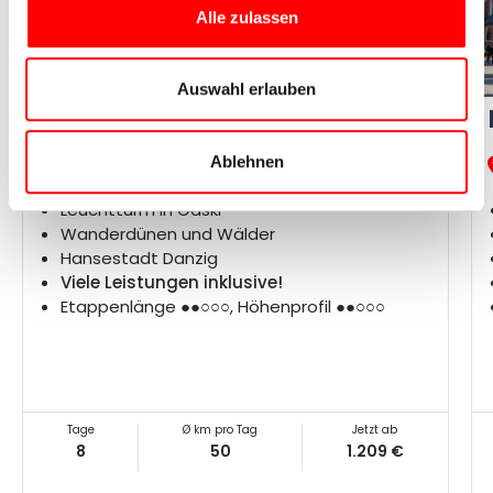
Alle zulassen
Auswahl erlauben
Der Ostseeradweg in Polen
Ablehnen
Stettin – Kolberg – Leba – Danzig
Leuchtturm in Gaski
Wanderdünen und Wälder
Hansestadt Danzig
Viele Leistungen inklusive!
Etappenlänge ●●○○○, Höhenprofil ●●○○○
Tage
Ø km pro Tag
Jetzt ab
8
50
1.209 €