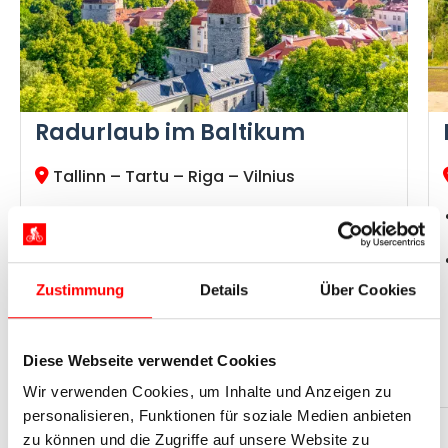
Radurlaub im Baltikum
Tallinn – Tartu – Riga – Vilnius
Geführte 2-stündige Stadtbesichtigungen in
Tallinn, Riga und Vilnius
Schiffsfahrt über das Kurische Haff von Nida
zum Festland
Zustimmung
Details
Über Cookies
Strand von Jūrmala
Etappenlänge ●●●○○, Höhenprofil ●●○○○
Neue Reise!
Diese Webseite verwendet Cookies
Wir verwenden Cookies, um Inhalte und Anzeigen zu
personalisieren, Funktionen für soziale Medien anbieten
Tage
Ø km pro Tag
Jetzt ab
zu können und die Zugriffe auf unsere Website zu
11
40
1.759 €