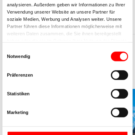
analysieren. Außerdem geben wir Informationen zu Ihrer
Verwendung unserer Website an unsere Partner für
Jetzt Reise buchen
soziale Medien, Werbung und Analysen weiter. Unsere
Partner führen diese Informationen möglicherweise mit
weiteren Daten zusammen, die Sie ihnen bereitgestellt
haben oder die sie im Rahmen Ihrer Nutzung der Dienste
gesammelt haben.
Einwilligungsauswahl
Notwendig
Radreisen in Polen
Präferenzen
2026
Statistiken
Marketing