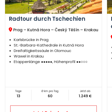
Radtour durch Tschechien
Prag – Kutná Hora – Český Těšín – Krakau
Karlsbrücke in Prag
St.-Barbara-Kathedrale in Kutná Hora
Dreifaltigkeitssäule in Olomouc
Wawel in Krakau
Etappenlänge ●●●●●, Höhenprofil ●●○○○
Tage
Ø km pro Tag
Jetzt ab
13
60
1.249 €