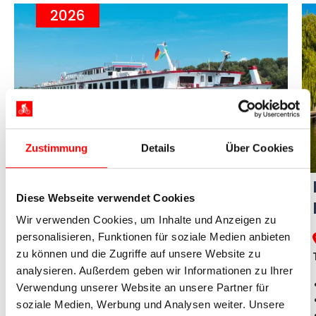
2026
Zustimmung
Details
Über Cookies
Rad und Schiff in Südholland
Diese Webseite verwendet Cookies
Rotterdam – Utrecht – Gouda -
Wir verwenden Cookies, um Inhalte und Anzeigen zu
Rotterdam
personalisieren, Funktionen für soziale Medien anbieten
zu können und die Zugriffe auf unsere Website zu
Hafenstadt Rotterdam, Windmühlen von
analysieren. Außerdem geben wir Informationen zu Ihrer
Kinderdijk, Grachten von Utrecht, Käsemarkt
Verwendung unserer Website an unsere Partner für
in Gouda
soziale Medien, Werbung und Analysen weiter. Unsere
Vollpension inklusive!