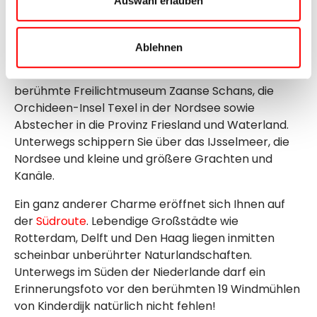
Auswahl erlauben
Niederlanden führt Sie ab der Hauptstadt
Amsterdam entweder über die Nord- oder die
Südroute:
Ablehnen
Im
Norden der Niederlande
erwartet Sie das
berühmte Freilichtmuseum Zaanse Schans, die
Orchideen-Insel Texel in der Nordsee sowie
Abstecher in die Provinz Friesland und Waterland.
Unterwegs schippern Sie über das IJsselmeer, die
Nordsee und kleine und größere Grachten und
Kanäle.
Ein ganz anderer Charme eröffnet sich Ihnen auf
der
Südroute
. Lebendige Großstädte wie
Rotterdam, Delft und Den Haag liegen inmitten
scheinbar unberührter Naturlandschaften.
Unterwegs im Süden der Niederlande darf ein
Erinnerungsfoto vor den berühmten 19 Windmühlen
von Kinderdijk natürlich nicht fehlen!