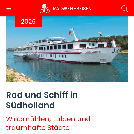
Direkt
RADWEG
-REISEN
zum
Inhalt
2026
Rad und Schiff in
Südholland
Windmühlen, Tulpen und
traumhafte Städte