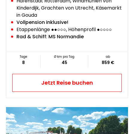
Hafenstadt Rotterdam, Windmühlen von
Kinderdijk, Grachten von Utrecht, Käsemarkt
in Gouda
Vollpension inklusive!
Etappenlänge ●●○○○, Höhenprofil ●○○○○
Rad & Schiff: MS Normandie
Tage
Ø km pro Tag
ab
8
45
859 €
Jetzt Reise buchen