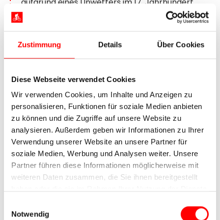
aufgrund eines Unwetters im 17. Jahrhundert
vom Rest der Kirche getrennt – bemerkenswert.
5. Tag:
Utrecht – Schoonhoven,
Zustimmung
Details
Über Cookies
ca. 40 – 50 km
Diese Webseite verwendet Cookies
Wir verwenden Cookies, um Inhalte und Anzeigen zu
personalisieren, Funktionen für soziale Medien anbieten
zu können und die Zugriffe auf unsere Website zu
analysieren. Außerdem geben wir Informationen zu Ihrer
Verwendung unserer Website an unsere Partner für
soziale Medien, Werbung und Analysen weiter. Unsere
Partner führen diese Informationen möglicherweise mit
weiteren Daten zusammen, die Sie ihnen bereitgestellt
haben oder die sie im Rahmen Ihrer Nutzung der Dienste
Schoonhoven
gesammelt haben.
Einwilligungsauswahl
Notwendig
Nahezu steigungsfrei radeln Sie durch