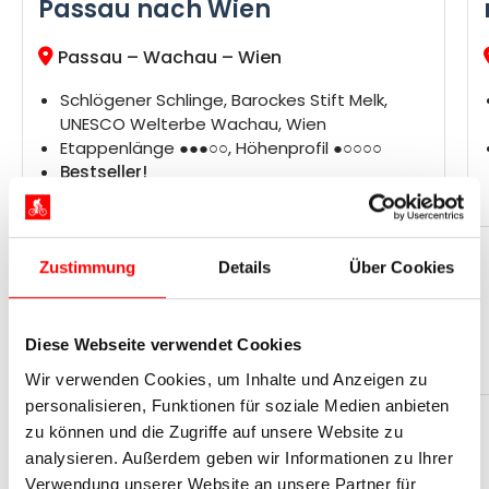
Passau nach Wien
Passau – Wachau – Wien
Schlögener Schlinge, Barockes Stift Melk,
UNESCO Welterbe Wachau, Wien
Etappenlänge ●●●○○, Höhenprofil ●○○○○
Bestseller!
Tage
Ø km pro Tag
Jetzt ab
8
55
799 €
Zustimmung
Details
Über Cookies
Jetzt Reise buchen
Diese Webseite verwendet Cookies
Wir verwenden Cookies, um Inhalte und Anzeigen zu
personalisieren, Funktionen für soziale Medien anbieten
zu können und die Zugriffe auf unsere Website zu
analysieren. Außerdem geben wir Informationen zu Ihrer
Verwendung unserer Website an unsere Partner für