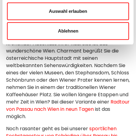
und dem Greiner Schloss genießen Sie einen
Auswahl erlauben
wunderbaren Blick auf die Donau und die
Weinhänge der Wachau. Unterwegs nach Wien
durchradeln Sie die Rosenstadt Tulln, streifen den
Ablehnen
Wienerwald und besuchen das Stift Klosterneuburg.
Krönender Abschluss Ihrer Radreise ist das
wunderschöne Wien. Charmant begrüßt Sie die
österreichische Hauptstadt mit seinen
weltbekannten Sehenswürdigkeiten. Nachdem Sie
eines der vielen Museen, den Stephansdom, Schloss
Schönbrunn oder den Wiener Prater kennen lernen,
nehmen Sie in einem der traditionellen Wiener
Kaffeehäuser Platz. Sie wollen längere Etappen und
mehr Zeit in Wien? Bei dieser Variante einer
Radtour
von Passau nach Wien in neun Tagen
ist das
möglich.
Noch rasanter geht es bei unserer
sportlichen
Sechstagestour von Schärding über Passau bis