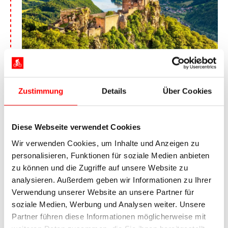
Die Burgruine von Aggstein
Sie verlassen das Weingebiet Wachau wieder
Zustimmung
Details
Über Cookies
und radeln in die Römerstadt Tulln. Es erwartet
Sie ein völlig anderes Landschaftsbild: Statt der
Höhen der Wachau öffnet sich vor Ihnen das
Diese Webseite verwendet Cookies
weitläufige Tullner Feld. Über Greifenstein und
Wir verwenden Cookies, um Inhalte und Anzeigen zu
Klosterneuburg geht es weiter zur
personalisieren, Funktionen für soziale Medien anbieten
Donaumetropole Wien. Ob Schloss Schönbrunn
zu können und die Zugriffe auf unsere Website zu
oder der Stephansdom – Wien hat für jeden
analysieren. Außerdem geben wir Informationen zu Ihrer
Geschmack etwas zu bieten.
Verwendung unserer Website an unsere Partner für
soziale Medien, Werbung und Analysen weiter. Unsere
6. Tag:
Individuelle Abreise
Partner führen diese Informationen möglicherweise mit