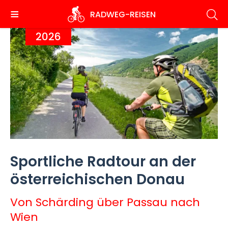
Direkt
RADWEG
-REISEN
zum
Inhalt
2026
Sportliche Radtour an der
österreichischen Donau
Von Schärding über Passau nach
Wien