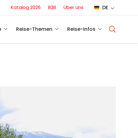
Conversion
Katalog 2026
B2B
Über uns
DE
(DE)
Main
navigati
e
Reise-Themen
Reise-Infos
(DE)