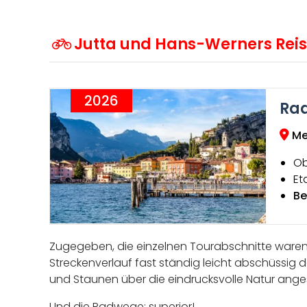
Jutta und Hans-Werners Rei
2026
Rad
Me
Ob
Et
Be
Zugegeben, die einzelnen Tourabschnitte waren 
Streckenverlauf fast ständig leicht abschüssig 
und Staunen über die eindrucksvolle Natur ange
Und die Radwege: superior!