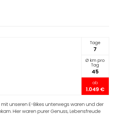
Tage
7
Ø km pro
Tag
45
ab
1.049 €
r mit unseren E-Bikes unterwegs waren und der
ankam. Hier waren purer Genuss, Lebensfreude