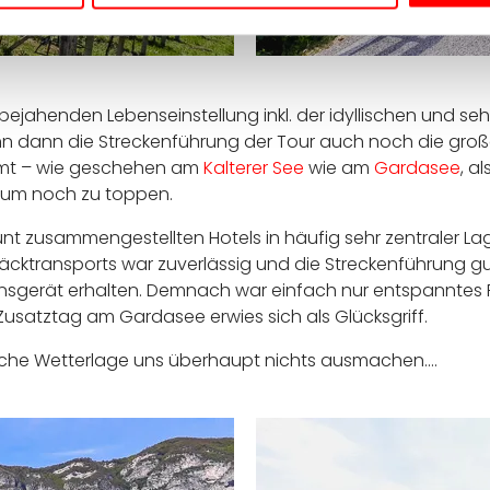
 bejahenden Lebenseinstellung inkl. der idyllischen und se
nn dann die Streckenführung der Tour auch noch die gro
mmt – wie geschehen am
Kalterer See
wie am
Gardasee
, a
kaum noch zu toppen.
bunt zusammengestellten Hotels in häufig sehr zentraler 
cktransports war zuverlässig und die Streckenführung gut
sgerät erhalten. Demnach war einfach nur entspanntes Rei
usatztag am Gardasee erwies sich als Glücksgriff.
he Wetterlage uns überhaupt nichts ausmachen....