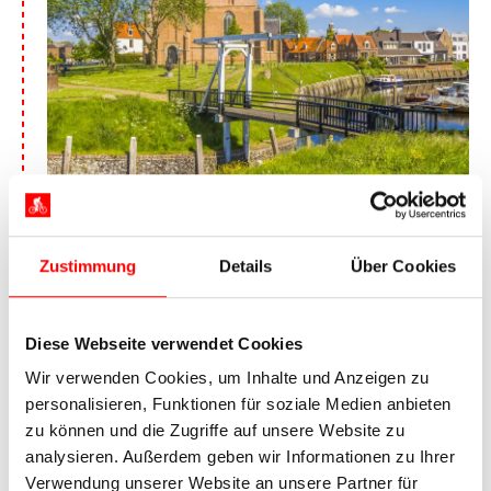
Der Binnenhafen in Vollenhove
Nach dem Frühstück verlassen Sie vorerst das
Zustimmung
Details
Über Cookies
IJsselmeer und radeln Richtung Osten. Sie fahren
heute entlang des Ketelmeers zur ehemaligen
Insel Schokland, die einst von der Zuiderzee
Diese Webseite verwendet Cookies
umschlossen war. Erosion bedrohte die Insel und
im 19. Jahrhundert verließen die letzten
Wir verwenden Cookies, um Inhalte und Anzeigen zu
Bewohner Schokland, das seit der
personalisieren, Funktionen für soziale Medien anbieten
Landgewinnung vollständig vom Festland
zu können und die Zugriffe auf unsere Website zu
umgeben ist. Viele Nachfahren der
analysieren. Außerdem geben wir Informationen zu Ihrer
Inselbewohner tragen heute den Familiennamen
Verwendung unserer Website an unsere Partner für