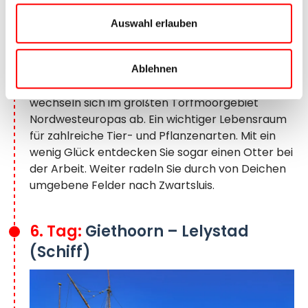
Auswahl erlauben
Der Hafen in Blokzijl
Am Morgen radeln Sie zur kleinen Stadt Blokzijl,
hier beginnt der Nationalpark Weerribben-
Ablehnen
Wieden. Seen, Wiesen und Sumpfwälder
wechseln sich im größten Torfmoorgebiet
Nordwesteuropas ab. Ein wichtiger Lebensraum
für zahlreiche Tier- und Pflanzenarten. Mit ein
wenig Glück entdecken Sie sogar einen Otter bei
der Arbeit. Weiter radeln Sie durch von Deichen
umgebene Felder nach Zwartsluis.
6. Tag:
Giethoorn – Lelystad
(Schiff)