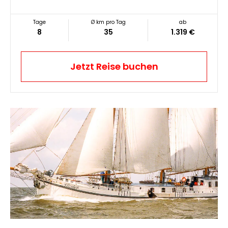
Tage
Ø km pro Tag
ab
8
35
1.319 €
Jetzt Reise buchen