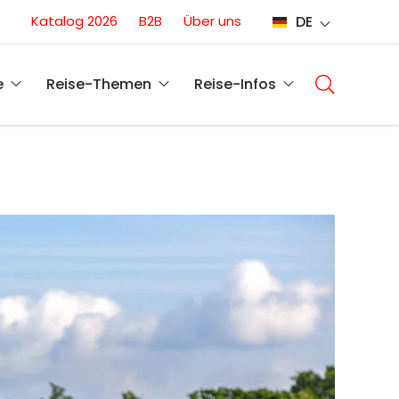
Conversion
Katalog 2026
B2B
Über uns
DE
(DE)
Main
navigati
e
Reise-Themen
Reise-Infos
(DE)