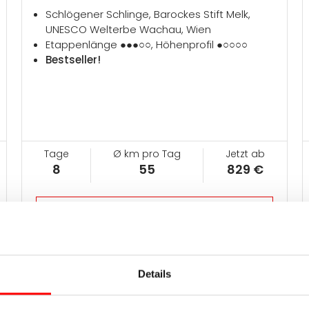
Schlögener Schlinge, Barockes Stift Melk,
UNESCO Welterbe Wachau, Wien
Etappenlänge ●●●○○, Höhenprofil ●○○○○
Bestseller!
Tage
Ø km pro Tag
Jetzt ab
8
55
829 €
Jetzt Reise buchen
Details