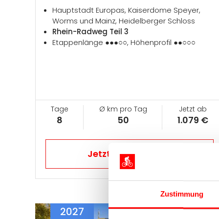
Hauptstadt Europas, Kaiserdome Speyer,
Worms und Mainz, Heidelberger Schloss
Rhein-Radweg Teil 3
Etappenlänge ●●●○○, Höhenprofil ●●○○○
Tage
Ø km pro Tag
Jetzt ab
8
50
1.079 €
Jetzt Reise buchen
Zustimmung
2027