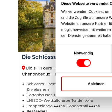
Diese Webseite verwendet 
Wir verwenden Cookies, um I
und die Zugriffe auf unsere 
Website an unsere Partner fü
möglicherweise mit weiteren
der Dienste gesammelt habe
Einwilligungsauswahl
Notwendig
Die Schlösser der Loire per Rad
Blois – Tours – Azay-le-Rideau –
Chenonceaux – Blois
Schlösser Chambord, Amboise, Chenonceau
Ablehnen
& viele mehr
Herrenhäuser, Klöster & Weinberge
UNESCO-Weltkulturerbe Tal der Loire
Etappenlänge ●●●○○, Höhenprofil ●●●○○
Bestseller!