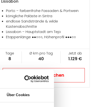
Lissabon
Porto – farbenfrohe Fassaden & Portwein
königliche Paläste in Sintra
endlose Sandstrände & wilde
Küstenabschnitte
Lissabon – Hauptstadt am Tejo
Etappenlänge ●●○○○, Höhenprofil ●●●○○
Tage
Ø km pro Tag
Jetzt ab
8
40
1.129 €
Jetzt Reise buchen
Über Cookies