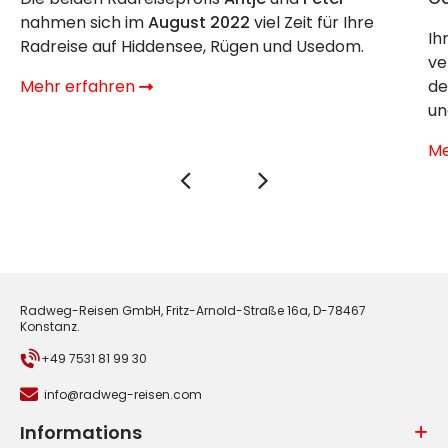
nahmen sich im
August 2022
viel Zeit für Ihre
Ih
Radreise auf Hiddensee, Rügen und Usedom.
ve
Mehr erfahren
de
un
Me
Radweg-Reisen GmbH, Fritz-Arnold-Straße 16a, D-78467
Konstanz.
+49 7531 81 99 30
info@radweg-reisen.com
Informations