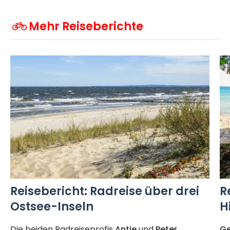
Mehr Reiseberichte
Reisebericht: Radreise über drei
R
Ostsee-Inseln
H
Die beiden Radreiseprofis
Antje
und
Peter
Ge