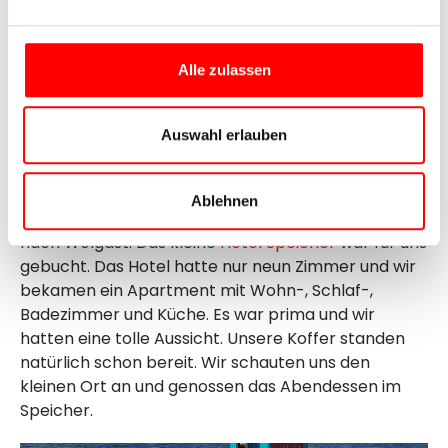
der Ostsee. Wir fuhren über schöne Waldwege und
hatten immer die Ostsee im Blick. Zwischendurch
legten wir uns an den Strand und genossen die Ruhe
Alle zulassen
und Erholung.
Einen weiteren Stopp legten wir in Zinnowitz ein.
Auswahl erlauben
Dort konnte man eine
Tauchgondel
besichtigen
und wir tranken Kaffee. Weiter ging es nach
Trassenheide. Dies ist auch ein sehr sehenswertes
Ablehnen
Städtchen und wir kamen über die Peenebrücke
nach Wolgast. Das kleine
Hotel Speicher
war für uns
gebucht. Das Hotel hatte nur neun Zimmer und wir
bekamen ein Apartment mit Wohn-, Schlaf-,
Badezimmer und Küche. Es war prima und wir
hatten eine tolle Aussicht. Unsere Koffer standen
natürlich schon bereit. Wir schauten uns den
kleinen Ort an und genossen das Abendessen im
Speicher.