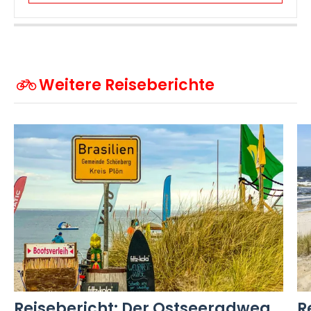
Weitere Reiseberichte
Reisebericht: Der Ostseeradweg
R