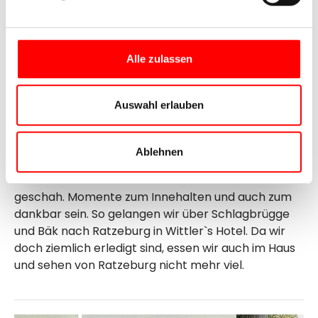
Tag 5
Abschied von Schwerin und Weiterfahrt
nach Ratzeburg. Heute ist das Wetter deutlich
kühler und wir merken auch das wir körperlich nicht
Alle zulassen
so gut drauf sind. Aber je länger wir in die Pedale
treten um so besser gehts, dann wird es auch
sonniger und in Gadebusch machen wir Rast.
Auswahl erlauben
Auch landschaftlich ist es sehr abwechlungsreich
und wir kommen zum schichtlichen Teil, man sieht
Ablehnen
an Schautafeln den alten Grenzverlauf, liest was
damals mit den Menschen und ihrem Zuhause
geschah. Momente zum Innehalten und auch zum
dankbar sein. So gelangen wir über Schlagbrügge
und Bäk nach Ratzeburg in Wittler`s Hotel. Da wir
doch ziemlich erledigt sind, essen wir auch im Haus
und sehen von Ratzeburg nicht mehr viel.