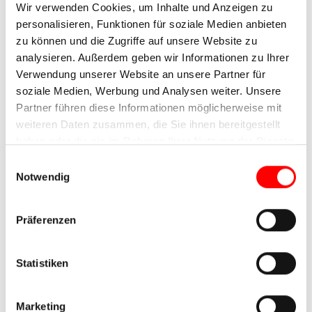
Wir verwenden Cookies, um Inhalte und Anzeigen zu
Häusern, wir waren bestimmt nicht zum letzten Mal
personalisieren, Funktionen für soziale Medien anbieten
in dieser schönen Stadt. Am Pier dann noch einen
zu können und die Zugriffe auf unsere Website zu
Kaffee und am Abend im urigen Brauhaus gegessen.
analysieren. Außerdem geben wir Informationen zu Ihrer
Ein gelungener Abschluss.
Verwendung unserer Website an unsere Partner für
soziale Medien, Werbung und Analysen weiter. Unsere
Partner führen diese Informationen möglicherweise mit
weiteren Daten zusammen, die Sie ihnen bereitgestellt
haben oder die sie im Rahmen Ihrer Nutzung der Dienste
gesammelt haben.
Einwilligungsauswahl
Notwendig
Präferenzen
Statistiken
Marketing