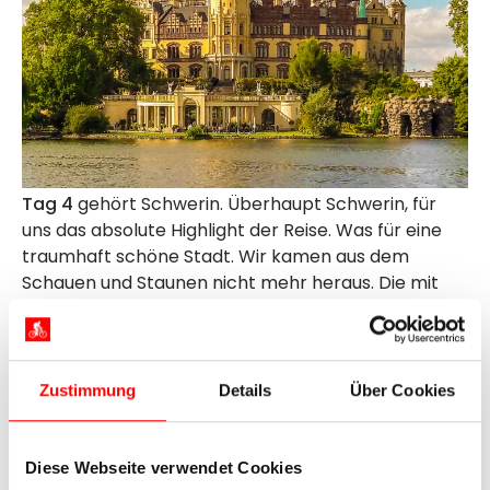
Tag 4
gehört Schwerin. Überhaupt Schwerin, für
uns das absolute Highlight der Reise. Was für eine
traumhaft schöne Stadt. Wir kamen aus dem
Schauen und Staunen nicht mehr heraus. Die mit
angebotene Schifffahrt über die Schweriner Seen
waren auch wegen des sonnigen Wetters ein
Erlebnis. So entschlossen wir uns dann noch für eine
Stadtrundfahrt mit dem Touristenbus, was auch
Zustimmung
Details
Über Cookies
sehr informativ war.
So viele Eindrücke, mit dem wunderschönen Schloss
Diese Webseite verwendet Cookies
und den vielen sehr schön restaurierten alten