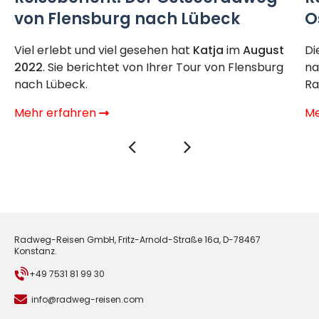
von Flensburg nach Lübeck
O
Viel erlebt und viel gesehen hat
Katja
im
August
Di
2022
. Sie berichtet von Ihrer Tour von Flensburg
na
nach Lübeck.
Ra
Mehr erfahren
Me
Radweg-Reisen GmbH, Fritz-Arnold-Straße 16a, D-78467
Konstanz.
+49 7531 81 99 30
info@radweg-reisen.com