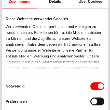
Zustimmung
Details
Über Cookies
Diese Webseite verwendet Cookies
Wir verwenden Cookies, um Inhalte und Anzeigen zu
personalisieren, Funktionen für soziale Medien anbieten
zu können und die Zugriffe auf unsere Website zu
analysieren. Außerdem geben wir Informationen zu Ihrer
Verwendung unserer Website an unsere Partner für
soziale Medien, Werbung und Analysen weiter. Unsere
Partner führen diese Informationen möglicherweise mit
weiteren Daten zusammen, die Sie ihnen bereitgestellt
haben oder die sie im Rahmen Ihrer Nutzung der Dienste
gesammelt haben.
Einwilligungsauswahl
6. Tag: Eichstätt – Beilngries
Notwendig
Dieser Tag auf dem Fahrrad führt uns meist direkt
an der Altmühl entlang. In Pfünz sehen wir uns das
Präferenzen
Römerkastell an, in Kinding die Wehrkirche und