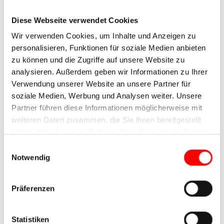
Diese Webseite verwendet Cookies
Wir verwenden Cookies, um Inhalte und Anzeigen zu
personalisieren, Funktionen für soziale Medien anbieten
zu können und die Zugriffe auf unsere Website zu
analysieren. Außerdem geben wir Informationen zu Ihrer
Verwendung unserer Website an unsere Partner für
soziale Medien, Werbung und Analysen weiter. Unsere
Partner führen diese Informationen möglicherweise mit
weiteren Daten zusammen, die Sie ihnen bereitgestellt
Die Hotels
haben oder die sie im Rahmen Ihrer Nutzung der Dienste
Die Unterkünfte waren stets von gehobener
gesammelt haben.
Einwilligungsauswahl
Qualität, teilweise mit einem hervorragenden
Notwendig
Service und auch Essen ausgestattet. Das
Frühstücksbuffet war stets von gehobener Qualität.
Präferenzen
Alle Hotels waren auf Radreisende vorbereitet und
boten entsprechende Services beziehungsweise
Abstellmöglichkeiten an. Dies betrifft die A
Statistiken