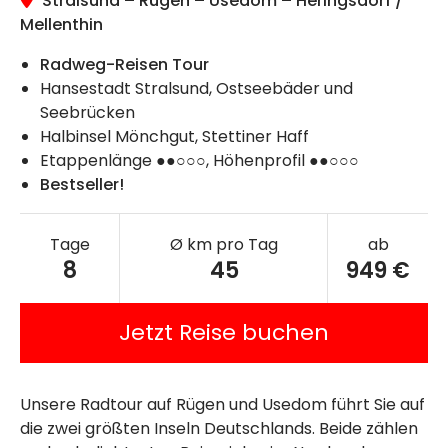
Stralsund – Rügen – Usedom – Heringsdorf /
Mellenthin
Radweg-Reisen Tour
Hansestadt Stralsund, Ostseebäder und
Seebrücken
Halbinsel Mönchgut, Stettiner Haff
Etappenlänge ●●○○○, Höhenprofil ●●○○○
Bestseller!
Tage
Ø km pro Tag
ab
8
45
949 €
Jetzt Reise buchen
Unsere Radtour auf Rügen und Usedom führt Sie auf
die zwei größten Inseln Deutschlands. Beide zählen