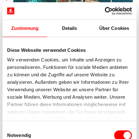
Zustimmung
Details
Über Cookies
Die Tauchgondel in Zinnowitz
Von Wolgast bzw. Karlshagen erradeln Sie sich
Diese Webseite verwendet Cookies
zunächst das Ostseebad Zinnowitz. Entlang der
bewaldeten Küste haben Sie unterwegs die eine
Wir verwenden Cookies, um Inhalte und Anzeigen zu
oder andere Möglichkeit, ins kühle Nass der
personalisieren, Funktionen für soziale Medien anbieten
Ostsee zu springen. Mit Heringsdorf erreichen Sie
zu können und die Zugriffe auf unsere Website zu
eines der Kaiserbäder Usedoms. Das mondäne
analysieren. Außerdem geben wir Informationen zu Ihrer
Seebad nennt eine 508 Meter lange Seebrücke
Verwendung unserer Website an unsere Partner für
sein Eigen. Sie ist die längste in Deutschland.
soziale Medien, Werbung und Analysen weiter. Unsere
Wenige Kilometer inseleinwärts liegt das
Partner führen diese Informationen möglicherweise mit
Gutsdorf Mellenthin, welches ein romantisches
weiteren Daten zusammen, die Sie ihnen bereitgestellt
Wasserschloss besitzt. Sie
übernachten in
haben oder die sie im Rahmen Ihrer Nutzung der Dienste
Heringsdorf oder Mellenthin.
gesammelt haben.
Einwilligungsauswahl
Notwendig