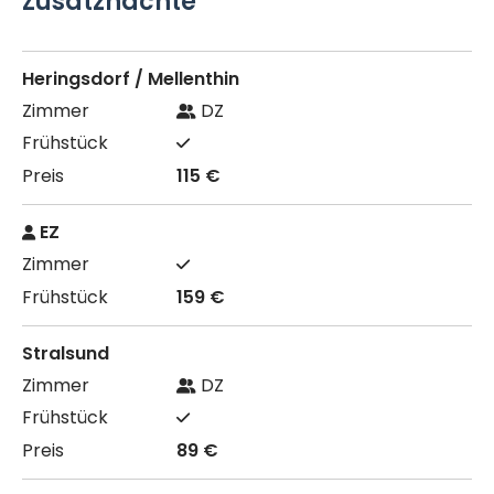
Zusatznächte
Heringsdorf / Mellenthin
DZ
115 €
EZ
159 €
Stralsund
DZ
89 €