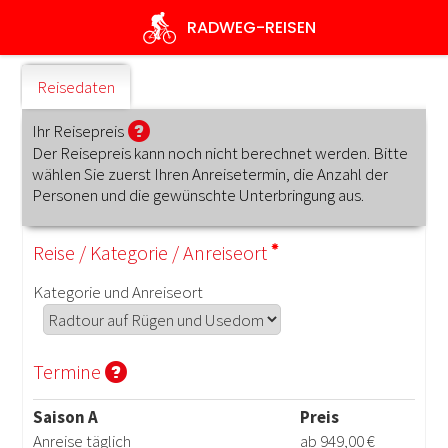
Direkt
RADWEG
-REISEN
zum
Inhalt