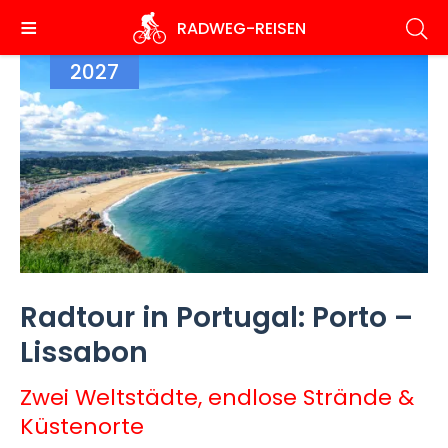
Direkt
RADWEG
-REISEN
zum
Inhalt
2027
Radtour in Portugal: Porto –
Lissabon
Zwei Weltstädte, endlose Strände &
Küstenorte