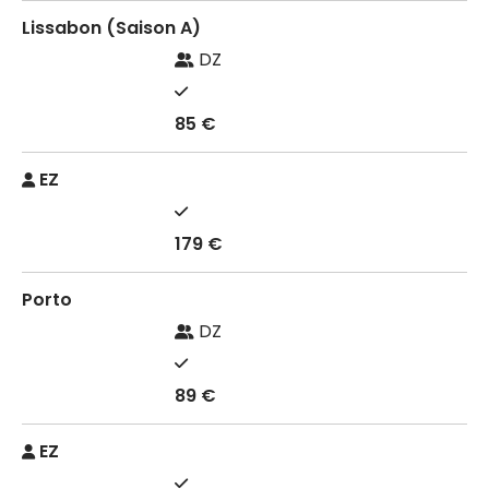
Lissabon (Saison A)
DZ
85 €
EZ
179 €
Porto
DZ
89 €
EZ