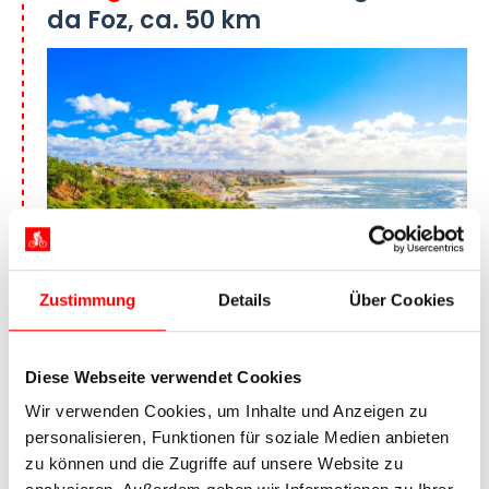
da Foz, ca. 50 km
Zustimmung
Details
Über Cookies
Blick auf Figueira da Foz
Durch eine sanft hügelige Dünenlandschaft und
Diese Webseite verwendet Cookies
vorbei an Pinienwäldern erradeln Sie sich unweit
Wir verwenden Cookies, um Inhalte und Anzeigen zu
des Atlantiks das Cabo Mondego mit seinem
personalisieren, Funktionen für soziale Medien anbieten
viereckigen Leuchtturm. Weiter geht es auf der
zu können und die Zugriffe auf unsere Website zu
heutigen Etappe Ihrer Radtour in Portugal nach