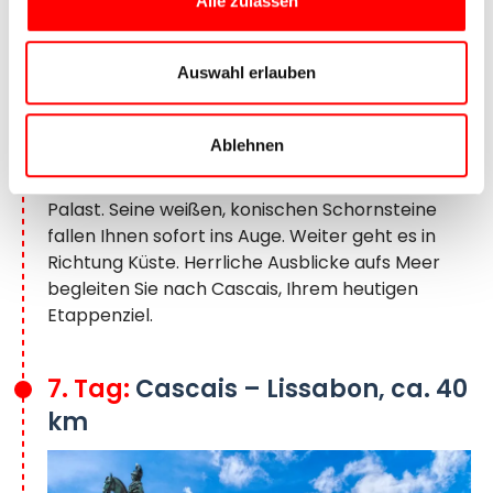
Alle zulassen
Palácio Nacional da Pena in Sintra
Auswahl erlauben
Am Morgen geht es per Transfer nach Sintra. Die
Stadt besitzt durch seine jahrhundertealten
Paläste, Villen und Gärten ein ganz besonderes
Ablehnen
Flair. Wahrzeichen der Stadt ist der Palácio
Nacional de Sintra, ein ehemaliger königlicher
Palast. Seine weißen, konischen Schornsteine
fallen Ihnen sofort ins Auge. Weiter geht es in
Richtung Küste. Herrliche Ausblicke aufs Meer
begleiten Sie nach Cascais, Ihrem heutigen
Etappenziel.
7. Tag:
Cascais – Lissabon, ca. 40
km