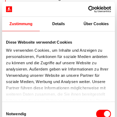
Weltkulturerbe und präsentiert sich im Stil des
14. Jahrhunderts. Per Bustransfer geht es nach
Adria. Die kleine Stadt gab dem Adriatischen
Meer, kurz für Adria, seinen Namen.
Zustimmung
Details
Über Cookies
5. Tag:
Adria – Porto Viro (Schiff),
Diese Webseite verwendet Cookies
Porto Viro – Chioggia, ca. 40 km,
Wir verwenden Cookies, um Inhalte und Anzeigen zu
Chioggia – Insel Pellestrina
personalisieren, Funktionen für soziale Medien anbieten
(Schiff)
zu können und die Zugriffe auf unsere Website zu
analysieren. Außerdem geben wir Informationen zu Ihrer
Verwendung unserer Website an unsere Partner für
soziale Medien, Werbung und Analysen weiter. Unsere
Partner führen diese Informationen möglicherweise mit
weiteren Daten zusammen, die Sie ihnen bereitgestellt
haben oder die sie im Rahmen Ihrer Nutzung der Dienste
gesammelt haben.
Einwilligungsauswahl
Notwendig