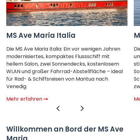
MS Ave Maria Italia
M
Die MS Ave Maria Italia: Ein vor wenigen Jahren
Di
modernisiertes, kompaktes Flussschiff mit
um
hellem Salon, zwei Sonnendecks, kostenlosem
st
WLAN und großer Fahrrad-Abstellfläche – ideal
So
für Rad- & Schiffsreisen von Mantua nach
Sc
Venedig.
zw
Mehr erfahren
Me
Willkommen an Bord der MS Ave
Maria