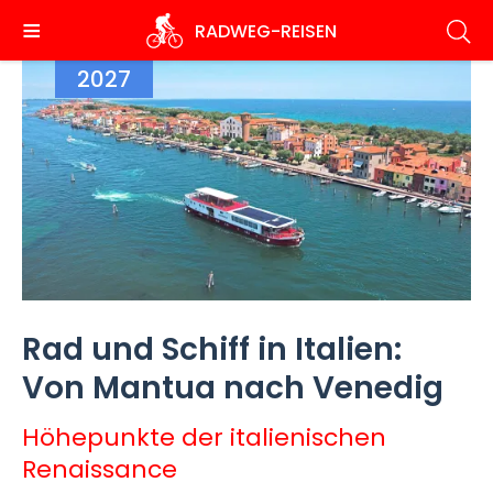
Direkt
RADWEG
-REISEN
zum
Inhalt
2027
Rad und Schiff in Italien:
Von Mantua nach Venedig
Höhepunkte der italienischen
Renaissance