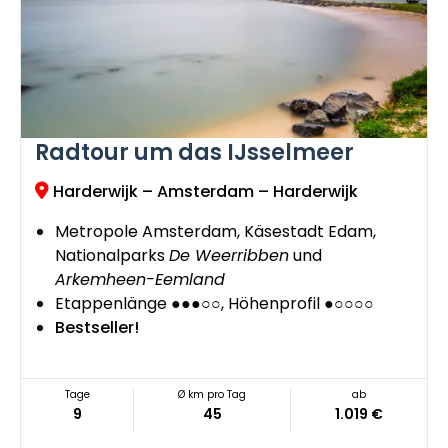
Radtour um das IJsselmeer
Harderwijk – Amsterdam – Harderwijk
Metropole Amsterdam, Käsestadt Edam,
Nationalparks
De Weerribben
und
Arkemheen-Eemland
Etappenlänge ●●●○○, Höhenprofil ●○○○○
Bestseller!
Tage
Ø km pro Tag
ab
9
45
1.019 €