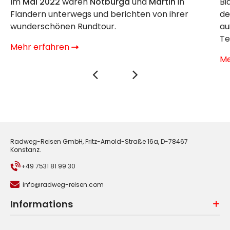
Im
Mai 2022
waren
Notburga
und
Martin
in
Bi
Flandern unterwegs und berichten von ihrer
de
wunderschönen Rundtour.
au
Te
Mehr erfahren
Me
Radweg-Reisen GmbH, Fritz-Arnold-Straße 16a, D-78467
Konstanz.
+49 7531 81 99 30
info@radweg-reisen.com
Informations