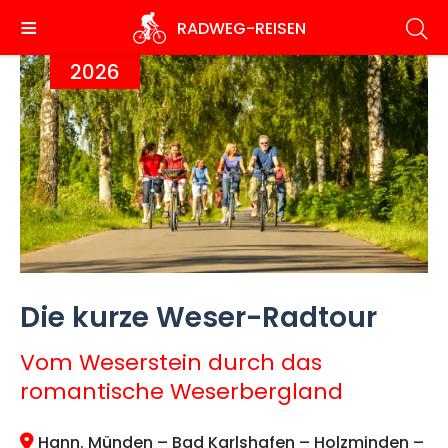
Direkt
RADWEG
-REISEN
zum
Inhalt
2026
Die kurze Weser-Radtour
Vom Weserstein durch das
romantische Weserbergland
Hann. Münden – Bad Karlshafen – Holzminden –