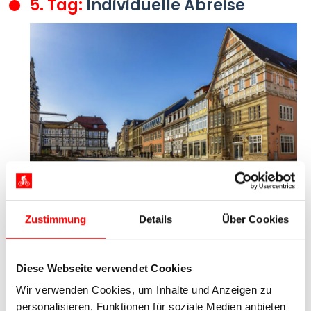
5. Tag:
Individuelle Abreise
Hameln
Zustimmung
Details
Über Cookies
Heute endet Ihre Weser-Radtour. Falls Sie Ihre
Reise noch nicht beenden wollen, verlängern wir
Ihren Aufenthalt gerne!
Diese Webseite verwendet Cookies
Wir verwenden Cookies, um Inhalte und Anzeigen zu
personalisieren, Funktionen für soziale Medien anbieten