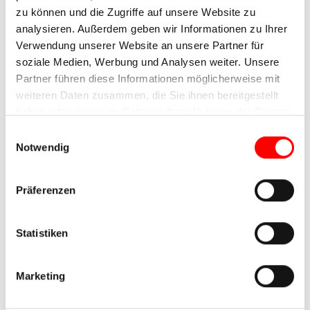
Termine / Preise /
zu können und die Zugriffe auf unsere Website zu
Leistungen
analysieren. Außerdem geben wir Informationen zu Ihrer
Verwendung unserer Website an unsere Partner für
soziale Medien, Werbung und Analysen weiter. Unsere
Partner führen diese Informationen möglicherweise mit
Saisonzeiten und Preise 2026
weiteren Daten zusammen, die Sie ihnen bereitgestellt
haben oder die sie im Rahmen Ihrer Nutzung der Dienste
Anreise täglich, außer mittwochs vom 18.04.2026 bis
gesammelt haben.
Einwilligungsauswahl
zum 03.10.2026
Notwendig
Buchbare Termine werden im Buchungsformular
angezeigt. Der Anreisetag bestimmt die Saisonzeit.
Präferenzen
Kategorie B
Statistiken
Saison A
Saison B
Marketing
18.04. - 24.04.
25.04. - 15.05.