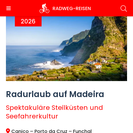
Direkt
RADWEG
-REISEN
zum
Inhalt
2026
Radurlaub auf Madeira
Spektakuläre Steilküsten und
Seefahrerkultur
Caniço – Porto da Cruz – Funchal