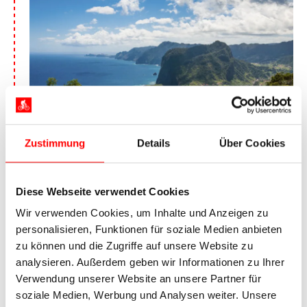
Zustimmung
Details
Über Cookies
Adlerfelsen, Madeira, Funchal
Morgens radeln Sie direkt am Ufer entlang und
Diese Webseite verwendet Cookies
können die fantastische Küste genießen. Bei
Wir verwenden Cookies, um Inhalte und Anzeigen zu
Ribeira Brava geht es bergauf und etwas ins
personalisieren, Funktionen für soziale Medien anbieten
Landesinnere, bis Sie den wohl spektakulärsten
zu können und die Zugriffe auf unsere Website zu
Aussichtspunkt Ihres Radurlaubs auf Madeira
analysieren. Außerdem geben wir Informationen zu Ihrer
erreichen. Das
Cabo Girão
ist mit 580 Metern die
Verwendung unserer Website an unsere Partner für
zweithöchste Steilklippe der Welt. Oben wurde
soziale Medien, Werbung und Analysen weiter. Unsere
eine Plattform errichtet, die über die Küste