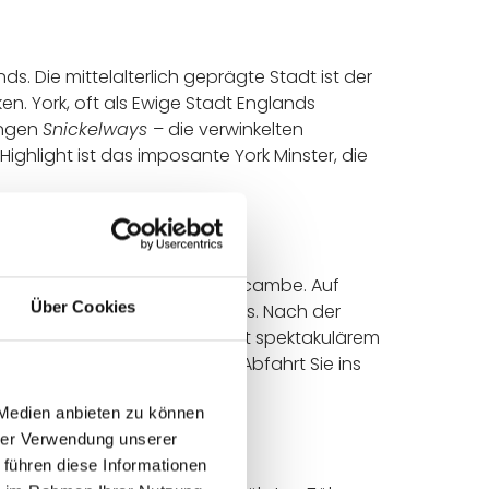
s. Die mittelalterlich geprägte Stadt ist der
n. York, oft als Ewige Stadt Englands
engen
Snickelways
– die verwinkelten
ghlight ist das imposante York Minster, die
e englische Westküste nach Morecambe. Auf
Über Cookies
eeindruckenden Yorkshire Dales. Nach der
 über die Hügel der Dales mit spektakulärem
Tages, bevor eine herrliche Abfahrt Sie ins
 Medien anbieten zu können
hrer Verwendung unserer
 führen diese Informationen