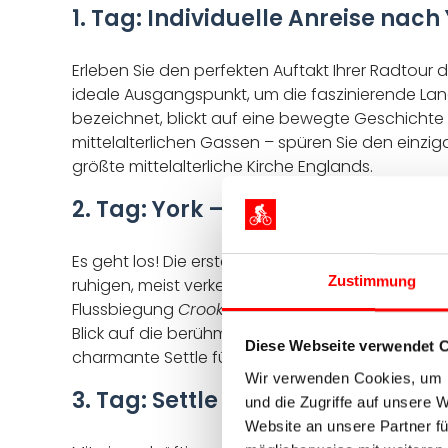
1. Tag: Individuelle Anreise nach
Erleben Sie den perfekten Auftakt Ihrer Radtour d
ideale Ausgangspunkt, um die faszinierende Land
bezeichnet, blickt auf eine bewegte Geschichte 
mittelalterlichen Gassen – spüren Sie den einzi
größte mittelalterliche Kirche Englands.
2. Tag: York – Morecambe – Settl
Es geht los! Die erste Etappe Ihrer Radtour durc
Zustimmung
ruhigen, meist verkehrsfreien Wegen radeln Sie 
Flussbiegung
Crook O’Lune
wird die Strecke ans
Blick auf die berühmten Three Peaks fahren. Der
Diese Webseite verwendet 
charmante Settle führt – eine lebhafte Marktstad
Wir verwenden Cookies, um I
3. Tag: Settle – Pateley Bridge, c
und die Zugriffe auf unsere 
Website an unsere Partner fü