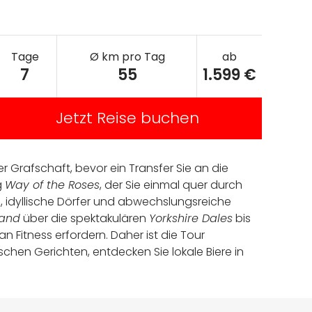
Tage
Ø km pro Tag
ab
7
55
1.599 €
Jetzt Reise buchen
er Grafschaft, bevor ein Transfer Sie an die
g
Way of the Roses
, der Sie einmal quer durch
, idyllische Dörfer und abwechslungsreiche
land
über die spektakulären
Yorkshire Dales
bis
n Fitness erfordern. Daher ist die Tour
schen Gerichten, entdecken Sie lokale Biere in