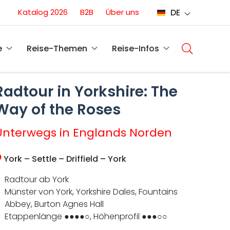
Conversion
Katalog 2026
B2B
Über uns
DE
(DE)
Main
navigati
e
Reise-Themen
Reise-Infos
(DE)
Radtour in Yorkshire: The
Way of the Roses
Unterwegs in Englands Norden
York – Settle – Driffield – York
Radtour ab York
Münster von York, Yorkshire Dales, Fountains
Abbey, Burton Agnes Hall
Etappenlänge ●●●●○, Höhenprofil ●●●○○