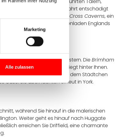
 Region beeindruckt mit unberührten Tälern,
ie im Rahmen Ihrer Nutzung
ndition, doch eine baldige Abfahrt entschädigt
Zwischenstopp sind die
Stump Cross Caverns
, ein
, wo Sie den ältesten Süßwarenladen Englands
Marketing
 Sie jedoch einen Anstieg meistern. Die
Brimham
strengende Teil der Strecke liegt hinter Ihnen.
Alle zulassen
ige Ruine dem in nichts nach. Ab dem Städtchen
s Ouse. Sie übernachten erneut in York.
chnitt, während Sie hinauf in die malerischen
klington. Weiter geht es hinauf nach Huggate
eßlich erreichen Sie Driffield, eine charmante
g.