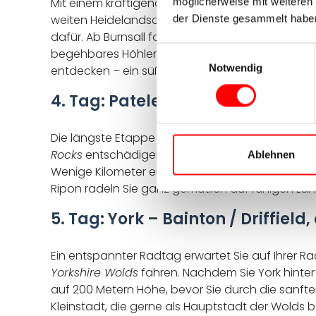
Mit einem kräftigenden Frühstück starten Sie in 
möglicherweise mit weiteren
weiten Heidelandschaften und faszinierenden Kar
der Dienste gesammelt habe
dafür. Ab Burnsall folgen Sie kurz dem Fluss Wha
Einwilligungsauswahl
begehbares Höhlensystem, kurz vor dem höchste
Notwendig
entdecken – ein süßer Abschluss eines unverges
4. Tag: Pateley Bridge – York, ca
Die längste Etappe Ihrer Radtour in Yorkshire is
Rocks
entschädigen Sie mit ihren vielfältigen Fel
Ablehnen
Wenige Kilometer entfernt liegt
Fountains Abbey
Ripon radeln Sie ganz gemütlich auf ruhigen La
5. Tag: York – Bainton / Driffield
Ein entspannter Radtag erwartet Sie auf Ihrer Ra
Yorkshire Wolds
fahren. Nachdem Sie York hinter
auf 200 Metern Höhe, bevor Sie durch die sanften
Kleinstadt, die gerne als Hauptstadt der Wolds 