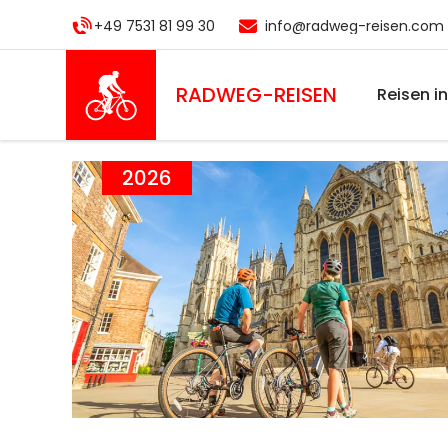
Direkt
+49 7531 81 99 30
info@radweg-reisen.com
zum
Inhalt
RADWEG
-REISEN
Reisen i
2026