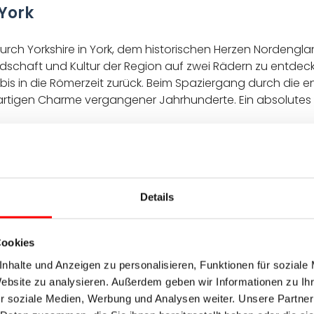
 York
urch Yorkshire in York, dem historischen Herzen Nordengland
schaft und Kultur der Region auf zwei Rädern zu entdecke
bis in die Römerzeit zurück. Beim Spaziergang durch die 
gartigen Charme vergangener Jahrhunderte. Ein absolutes Hi
e, ca. 55 km + Transfer
h Yorkshire startet mit einem inkludierten Transfer an di
Details
entlang des Flusses Lune über Lancaster in Richtung der b
pruchsvoller, während Sie durch den
Forest of Bowland
und
 Anstieg zum Swarth Moor markiert den höchsten Punkt des 
Cookies
t und Ziel dieser ersten Etappe.
nhalte und Anzeigen zu personalisieren, Funktionen für soziale
a. 45 km
Website zu analysieren. Außerdem geben wir Informationen zu I
r soziale Medien, Werbung und Analysen weiter. Unsere Partner