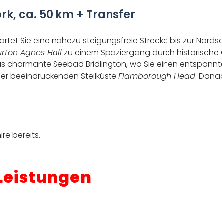
ork, ca. 50 km + Transfer
artet Sie eine nahezu steigungsfreie Strecke bis zur Nords
urton Agnes Hall
zu einem Spaziergang durch historisc
n das charmante Seebad Bridlington, wo Sie einen entspan
 der beeindruckenden Steilküste
Flamborough Head
. Danac
re bereits.
 Leistungen