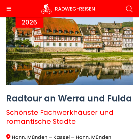
Direkt
RADWEG
-REISEN
zum
Inhalt
2026
Radtour an Werra und Fulda
Schönste Fachwerkhäuser und
romantische Städte
Hann. Münden – Kassel – Hann. Münden