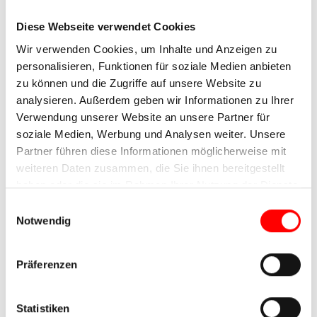
Diese Webseite verwendet Cookies
Wir verwenden Cookies, um Inhalte und Anzeigen zu
personalisieren, Funktionen für soziale Medien anbieten
Das Landgrafenschloss in Eschenwege
zu können und die Zugriffe auf unsere Website zu
Berge, Burgen, Wald und Wasser machen den
analysieren. Außerdem geben wir Informationen zu Ihrer
Reiz der Landschaft entlang der Werra aus. Das
Verwendung unserer Website an unsere Partner für
Ziel dieser Etappe der Radtour an Werra und
soziale Medien, Werbung und Analysen weiter. Unsere
Fulda ist das idyllische Bad Sooden-Allendorf. Die
Partner führen diese Informationen möglicherweise mit
in die sanfte Mittelgebirgslandschaft
weiteren Daten zusammen, die Sie ihnen bereitgestellt
eingebettete Stadt liegt an den Ausläufern des
haben oder die sie im Rahmen Ihrer Nutzung der Dienste
Hohen Meißners, dem
König der hessischen
gesammelt haben.
Einwilligungsauswahl
Berge
. Seit Jahrhunderten bestimmen Salz und
Notwendig
Sole die Geschichte der Stadt. Besuchen Sie die
Therme oder spazieren Sie gemütlich durch die
Präferenzen
Gassen mit Ihren gut erhaltenen
Fachwerkhäusern.
Statistiken