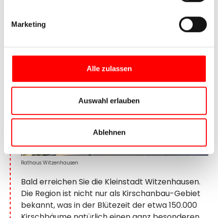
7. Tag:
Bad Sooden-Allendorf –
Hann. Münden, ca. 40 km
Marketing
Alle zulassen
Auswahl erlauben
Ablehnen
Rathaus Witzenhausen
Bald erreichen Sie die Kleinstadt Witzenhausen.
Die Region ist nicht nur als Kirschanbau-Gebiet
bekannt, was in der Blütezeit der etwa 150.000
Kirschbäume natürlich einen ganz besonderen