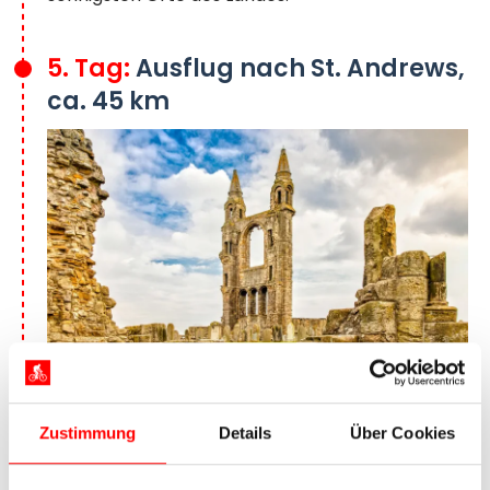
5. Tag:
Ausflug nach St. Andrews,
ca. 45 km
St. Andrews Cathedral in St. Andrews
Zustimmung
Details
Über Cookies
Ihre Radtour in Schottland führt Sie über die zwei
Kilometer lange Tay Road Bridge in das Kingdom