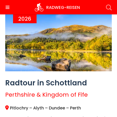
Direkt
RADWEG
-REISEN
zum
Inhalt
2026
Radtour in Schottland
Perthshire & Kingdom of Fife
Pitlochry – Alyth – Dundee – Perth