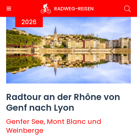
Direkt
RADWEG
-REISEN
zum
Inhalt
2026
Radtour an der Rhône von
Genf nach Lyon
Genfer See, Mont Blanc und
Weinberge