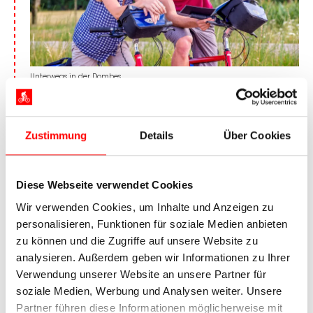
Unterwegs in der Dombes
Sie verlassen auf der heutigen Radtour die Rhône
für einen Ausflug durch die Teichlandschaft der
Zustimmung
Details
Über Cookies
Dombes. Der Untergrund der Region besteht aus
wasserundurchlässigem Lehm, was seit
Jahrhunderten für die Fischzucht genutzt wird.
Diese Webseite verwendet Cookies
Vor allem Karpfen, Hechten und Schleien
werden in den schätzungsweisen 1000
Wir verwenden Cookies, um Inhalte und Anzeigen zu
Fischteichen gezüchtet. In Villars-les-Dombes
personalisieren, Funktionen für soziale Medien anbieten
können Sie mehr als 3000 Vögel aus aller Welt
zu können und die Zugriffe auf unsere Website zu
beobachten (nicht inklusive), bevor Sie zurück
analysieren. Außerdem geben wir Informationen zu Ihrer
nach Meximieux oder Pérouges fahren.
Verwendung unserer Website an unsere Partner für
soziale Medien, Werbung und Analysen weiter. Unsere
Partner führen diese Informationen möglicherweise mit