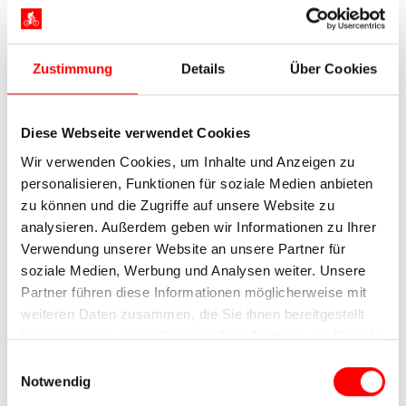
Maria Taferl
Zustimmung
Details
Über Cookies
Die Donau bleibt auch heute auf Ihrer Radtour
durch Österreich Ihr ständiger Begleiter.
Spazieren Sie durch das
Goldene Städtchen
Diese Webseite verwendet Cookies
Grein, das Sie mit seinem nostalgischen Charme
verzaubert. Radeln Sie weiter bis zum
Wir verwenden Cookies, um Inhalte und Anzeigen zu
Strudengau. Einst aufgrund seiner Strudel und
personalisieren, Funktionen für soziale Medien anbieten
Untiefen bei Schifffahrern gefürchtet, ist er
zu können und die Zugriffe auf unsere Website zu
heutzutage eine wunderschöne
analysieren. Außerdem geben wir Informationen zu Ihrer
Kulturlandschaft, die seinesgleichen sucht.
Verwendung unserer Website an unsere Partner für
Entlang der Donau fahren Sie anschließend nach
soziale Medien, Werbung und Analysen weiter. Unsere
Maria Taferl. Mit seiner Pfarrkirche ist dieser
Partner führen diese Informationen möglicherweise mit
kleine Ort einer der bedeutendsten
weiteren Daten zusammen, die Sie ihnen bereitgestellt
Wallfahrtsorte Österreichs.
haben oder die sie im Rahmen Ihrer Nutzung der Dienste
gesammelt haben.
Einwilligungsauswahl
Notwendig
7. Tag:
Marbach – Wien, ca. 55