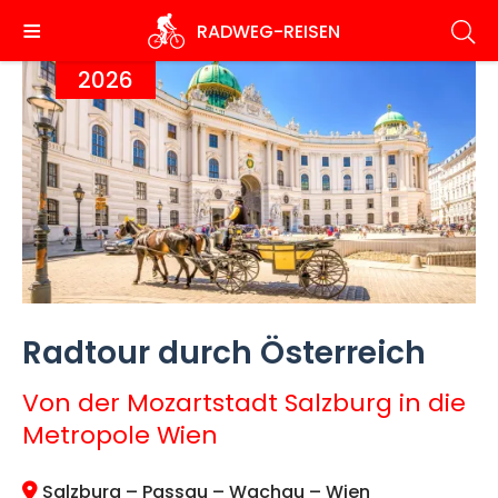
Direkt
RADWEG
-REISEN
zum
Inhalt
2026
Radtour durch Österreich
Von der Mozartstadt Salzburg in die
Metropole Wien
Salzburg – Passau – Wachau – Wien