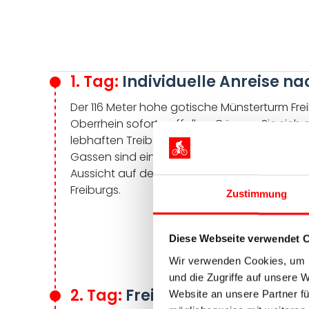
1. Tag:
Individuelle Anreise na
Der 116 Meter hohe gotische Münsterturm Frei
Oberrhein sofort auffallen. Gönnen Sie sich e
lebhaften Treibens auf dem Münstermarkt. Di
Gassen sind eines der Markenzeichen der s
Aussicht auf den Schwarzwald und das Els
Freiburgs.
Zustimmung
Diese Webseite verwendet 
Wir verwenden Cookies, um I
und die Zugriffe auf unsere 
2. Tag:
Freiburg – Colmar, ca.
Website an unsere Partner fü