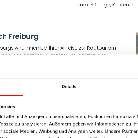
max. 30 Tage, Kosten ca.
ch Freiburg
burgs wird Ihnen bei Ihrer Anreise zur Radtour am
ine frisch gegrillte Münsterwurst inmitten des
e kleinen Bächle durch die geschichtsträchtigen
ympathischen badischen Stadt. Eine wunderbare
ass haben Sie vom Schauinsland, dem Hausberg
Details
Cookies
D
nhalte und Anzeigen zu personalisieren, Funktionen für soziale
Website zu analysieren. Außerdem geben wir Informationen zu I
 60 km
r soziale Medien, Werbung und Analysen weiter. Unsere Partner