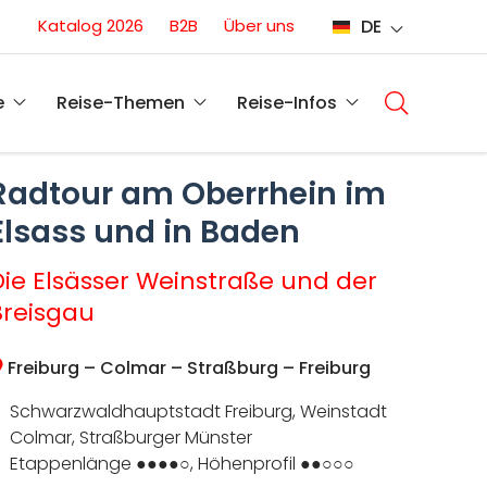
Conversion
Katalog 2026
B2B
Über uns
DE
(DE)
Main
navigati
e
Reise-Themen
Reise-Infos
(DE)
Radtour am Oberrhein im
Elsass und in Baden
Die Elsässer Weinstraße und der
Breisgau
Freiburg – Colmar – Straßburg – Freiburg
Schwarzwaldhauptstadt Freiburg, Weinstadt
Colmar, Straßburger Münster
Etappenlänge ●●●●○, Höhenprofil ●●○○○