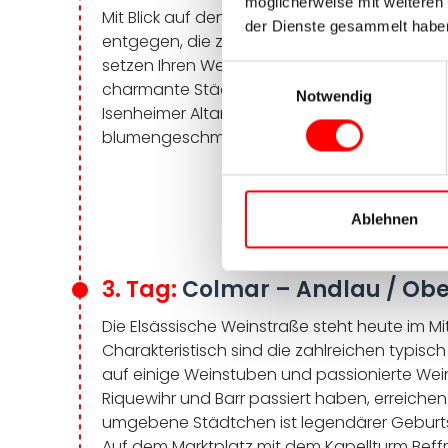
möglicherweise mit weiteren
Mit Blick auf den Tuniberg und den Kaiserst
der Dienste gesammelt habe
entgegen, die zum schönen Städtchen Breis
setzen Ihren Weg auf französischer Seite fo
Einwilligungsauswahl
charmante Städtchen Colmar. Sehenswert i
Notwendig
Isenheimer Altar von Matthias Grünewald. A
blumengeschmückte Brücken tragen zur vertr
Ablehnen
3. Tag:
Colmar – Andlau / Ober
Die Elsässische Weinstraße steht heute im Mi
Charakteristisch sind die zahlreichen typisc
auf einige Weinstuben und passionierte Wei
Riquewihr und Barr passiert haben, erreichen
umgebene Städtchen ist legendärer Geburtsor
Auf dem Marktplatz mit dem Kapellturm Beffro