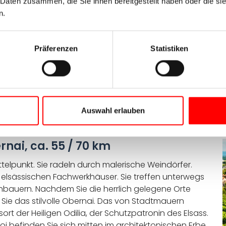
 Daten zusammen, die Sie ihnen bereitgestellt haben oder die s
uhl radeln Sie den Türmen des St. Stephansmünsters
n.
ach gehören. Sie überqueren den Rhein per Rad und
rt. Über Neuf-Brisach und Sundhoffen erreichen Sie das
st das Unterlinden-Museum mit dem bekannten
Präferenzen
Statistiken
lte, bestens erhaltene Fachwerkhäuser und
äumten Stimmung des Viertels Petite Venise bei.
Auswahl erlauben
D
nai, ca. 55 / 70 km
ttelpunkt. Sie radeln durch malerische Weindörfer.
h elsässischen Fachwerkhäuser. Sie treffen unterwegs
nbauern. Nachdem Sie die herrlich gelegene Orte
 Sie das stilvolle Obernai. Das von Stadtmauern
t der Heiligen Odilia, der Schutzpatronin des Elsass.
i befinden Sie sich mitten im architektonischen Erbe