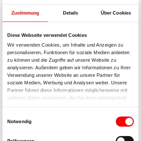
Die St. Martin Kirche in Köln
Flott erreichen Sie Bonn, die ehemalige
Zustimmung
Details
Über Cookies
Bundeshauptstadt. Besuchen Sie das Alte
Rathaus und das Poppelsdorfer Schloss, bevor
Sie die letzten Kilometer nach Köln zurücklegen.
Diese Webseite verwendet Cookies
Neben dem berühmten Dom, der
Wir verwenden Cookies, um Inhalte und Anzeigen zu
meistbesuchten Sehenswürdigkeit
personalisieren, Funktionen für soziale Medien anbieten
Deutschlands, gibt es in der Rheinmetropole und
zu können und die Zugriffe auf unsere Website zu
alten Römerstadt viele weitere interessante
analysieren. Außerdem geben wir Informationen zu Ihrer
Plätze zu entdecken. Gönnen Sie sich ein frisches
Verwendung unserer Website an unsere Partner für
Kölsch in der Altstadt.
soziale Medien, Werbung und Analysen weiter. Unsere
Partner führen diese Informationen möglicherweise mit
weiteren Daten zusammen, die Sie ihnen bereitgestellt
7. Tag:
Individuelle Abreise
haben oder die sie im Rahmen Ihrer Nutzung der Dienste
gesammelt haben.
Einwilligungsauswahl
Notwendig
Präferenzen