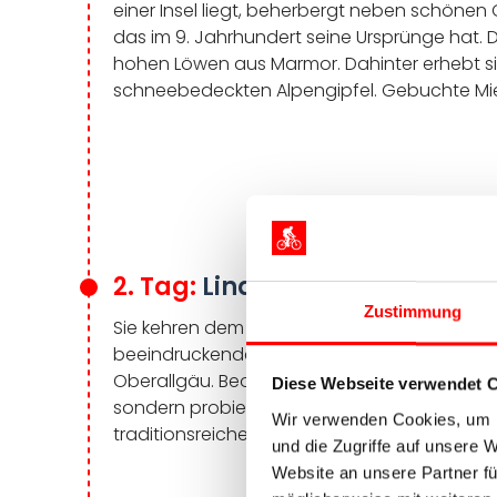
einer Insel liegt, beherbergt neben schönen
das im 9. Jahrhundert seine Ursprünge hat.
hohen Löwen aus Marmor. Dahinter erhebt 
schneebedeckten Alpengipfel. Gebuchte Mietr
2. Tag:
Lindau – Oberstaufen,
Zustimmung
Sie kehren dem Bodensee den Rücken. Mit etw
beeindruckender Panoramablick auf die Alpen.
Oberallgäu. Beobachten Sie in der Schaukäsere
Diese Webseite verwendet 
sondern probieren Sie ihn am besten auch g
Wir verwenden Cookies, um I
traditionsreichen Region des bayerischen A
und die Zugriffe auf unsere 
Website an unsere Partner fü