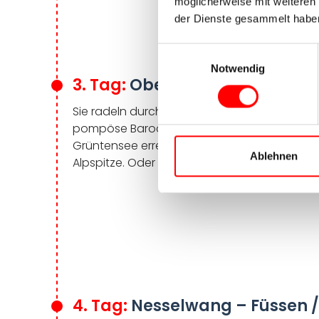
möglicherweise mit weiteren
der Dienste gesammelt habe
Einwilligungsauswahl
Notwendig
3. Tag:
Oberstaufen – Nesselw
Sie radeln durch herrliche Täler am großen
pompöse Barockkirchen und kristallblaues 
Grüntensee erreichen Sie Nesselwang. Wenn 
Ablehnen
Alpspitze. Oder Sie staunen über die mehr a
4. Tag:
Nesselwang – Füssen /