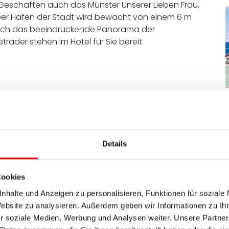
 Geschäften auch das Münster Unserer Lieben Frau,
 Der Hafen der Stadt wird bewacht von einem 6 m
sich das beeindruckende Panorama der
äder stehen im Hotel für Sie bereit.
D
 ca. 55 km
Details
as Wetterglück eröffnet sich Ihnen bereits hier ein
 Ihr heutiges Ziel ist Oberstaufen, ein Markt im
i nicht nur, wie der leckere Käse hergestellt wird,
Cookies
leich. Genießen Sie die gemütliche Stimmung in der
nhalte und Anzeigen zu personalisieren, Funktionen für soziale
lpenvorlandes.
Website zu analysieren. Außerdem geben wir Informationen zu I
r soziale Medien, Werbung und Analysen weiter. Unsere Partner