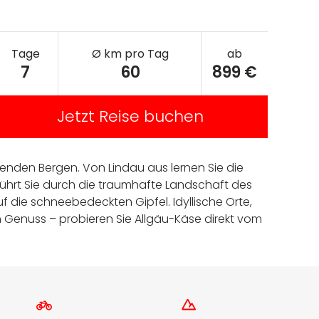
Tage
Ø km pro Tag
ab
7
60
899 €
Jetzt Reise buchen
enden Bergen. Von Lindau aus lernen Sie die
hrt Sie durch die traumhafte Landschaft des
f die schneebedeckten Gipfel. Idyllische Orte,
ein Genuss – probieren Sie Allgäu-Käse direkt vom