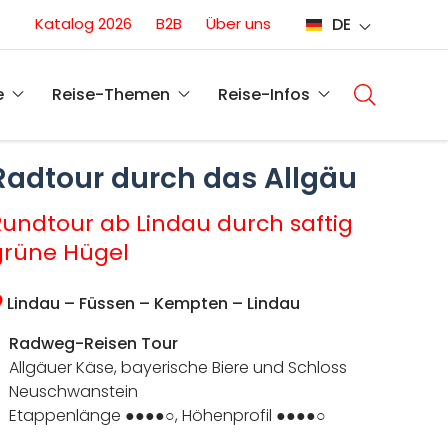
Conversion
Katalog 2026
B2B
Über uns
DE
(DE)
Main
navigati
e
Reise-Themen
Reise-Infos
(DE)
Radtour durch das Allgäu
Rundtour ab Lindau durch saftig
grüne Hügel
Lindau – Füssen – Kempten – Lindau
Radweg-Reisen Tour
Allgäuer Käse, bayerische Biere und Schloss
Neuschwanstein
Etappenlänge ●●●●○, Höhenprofil ●●●●○