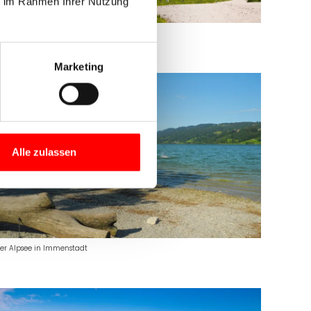
ie im Rahmen Ihrer Nutzung
adler im Allgäu
Marketing
Alle zulassen
er Alpsee in Immenstadt