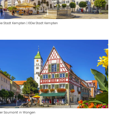
ie Stadt Kempten
|
©Die Stadt Kempten
er Saumarkt in Wangen