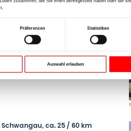
 Daten zusammen, die Sie ihnen bereitgestellt haben oder die s
n.
R
Präferenzen
Statistiken
ang, ca. 50 km
 Alpsee vorbei nach Immenstadt. Grüne Kuhweiden,
Wasser bestimmen das Landschaftsbild. Nach dem
Sie möchten, bringt die Bergbahn Sie auf die
Auswahl erlauben
ls 2500 bemalten und verzierten Eier im Ostermuseum.
D
 Schwangau, ca. 25 / 60 km