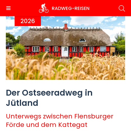
Direkt
RADWEG
-REISEN
zum
Inhalt
2026
Der Ostseeradweg in
Jütland
Unterwegs zwischen Flensburger
Förde und dem Kattegat