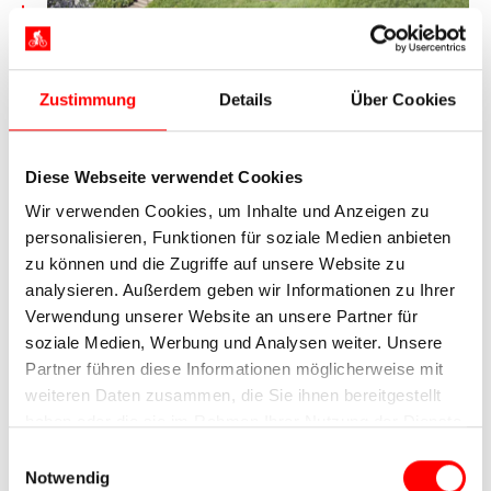
Fredericia
In Middelfart radeln Sie über den Kleinen Belt in
Zustimmung
Details
Über Cookies
das gegenüberliegende Fredericia. Das Zentrum
der Stadt ist im Schachbrettmuster angelegt. Es
wird von einer historischen Wallanlage
Diese Webseite verwendet Cookies
umrandet, auf der alte Kanonen und
Wachgebäude zu besichtigen sind. Wahrzeichen
Wir verwenden Cookies, um Inhalte und Anzeigen zu
Ihres Tagesziels Vejle ist eine auf einem Hügel
personalisieren, Funktionen für soziale Medien anbieten
innerhalb der Stadt gelegenen Windmühle. Sie ist
zu können und die Zugriffe auf unsere Website zu
von vielen Orten der Stadt aus sichtbar und
analysieren. Außerdem geben wir Informationen zu Ihrer
beherbergt ein Museum zur Mühlen-Geschichte.
Verwendung unserer Website an unsere Partner für
Bei einem Spaziergang am Hafen wird Sie der
soziale Medien, Werbung und Analysen weiter. Unsere
moderne und wellenförmige Wohnungskomplex
Partner führen diese Informationen möglicherweise mit
Bølgen
beeindrucken.
weiteren Daten zusammen, die Sie ihnen bereitgestellt
haben oder die sie im Rahmen Ihrer Nutzung der Dienste
gesammelt haben.
Einwilligungsauswahl
7. Tag:
Vejle – Horsens, ca. 40 km
Notwendig