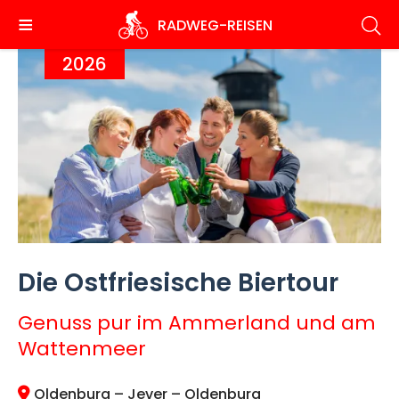
Direkt
RADWEG
-REISEN
zum
Inhalt
2026
Die Ostfriesische Biertour
Genuss pur im Ammerland und am
Wattenmeer
Oldenburg – Jever – Oldenburg