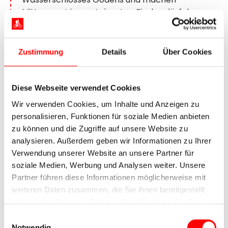
Mittagsrast im verträumten Fischerdörfchen
Dangast. Auf dem Deich radeln Sie weiter nach
Varel, wo das Tide Bier gebraut wird. Im Vareler
Brauhaus erwartet Sie nicht nur das
Zustimmung
Details
Über Cookies
frischgezapfte Bier und das hervorragende
Essen. Auch der traumhafte Blick auf die Schiffe
im Hafen lässt Sie den Abend entspannt
Diese Webseite verwendet Cookies
genießen.
Wir verwenden Cookies, um Inhalte und Anzeigen zu
personalisieren, Funktionen für soziale Medien anbieten
6. Tag:
Dangast – Oldenburg, ca.
zu können und die Zugriffe auf unsere Website zu
analysieren. Außerdem geben wir Informationen zu Ihrer
55 km
Verwendung unserer Website an unsere Partner für
soziale Medien, Werbung und Analysen weiter. Unsere
Partner führen diese Informationen möglicherweise mit
weiteren Daten zusammen, die Sie ihnen bereitgestellt
haben oder die sie im Rahmen Ihrer Nutzung der Dienste
gesammelt haben.
Einwilligungsauswahl
Notwendig