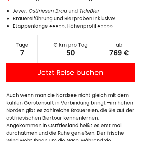
Jever, Ostfriesen Bräu
und
TideBier
Brauereiführung und Bierproben inklusive!
Etappenlänge ●●●○○, Höhenprofil ●○○○○
Tage
Ø km pro Tag
ab
7
50
769 €
Jetzt Reise buchen
Auch wenn man die Nordsee nicht gleich mit dem
kühlen Gerstensaft in Verbindung bringt –im hohen
Norden gibt es zahlreiche Brauereien, die Sie auf der
ostfriesischen Biertour kennenlernen.
Angekommen in Ostfriesland heißt es erst mal
durchatmen und die Ruhe genießen. Der frische
Wind weht Ihnen um die Nase, während Sie