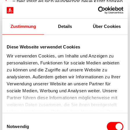
– hier lässt es sich wunderbar neue Kraft tanken.
7. Tag:
Bad Wildbad –
Zustimmung
Details
Über Cookies
Freudenstadt, ca. 50 km +
Sommerbergbahn
Diese Webseite verwendet Cookies
Wir verwenden Cookies, um Inhalte und Anzeigen zu
personalisieren, Funktionen für soziale Medien anbieten
zu können und die Zugriffe auf unsere Website zu
analysieren. Außerdem geben wir Informationen zu Ihrer
Verwendung unserer Website an unsere Partner für
soziale Medien, Werbung und Analysen weiter. Unsere
Partner führen diese Informationen möglicherweise mit
weiteren Daten zusammen, die Sie ihnen bereitgestellt
haben oder die sie im Rahmen Ihrer Nutzung der Dienste
gesammelt haben.
Bad Wildbad Baumwipfelpfad
Einwilligungsauswahl
Notwendig