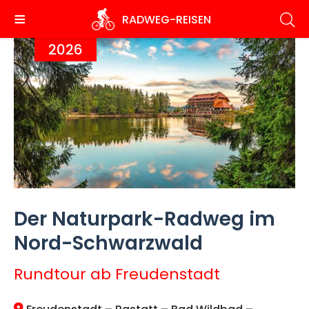
Direkt
RADWEG
-REISEN
zum
Inhalt
2026
Der Naturpark-Radweg im
Nord-Schwarzwald
Rundtour ab Freudenstadt