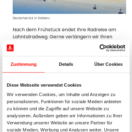
Deutsches Eck in Koblenz
Nach dem Frühstück endet Ihre Radreise am
Lahntalradweg. Gerne verlängern wir Ihren
Urlaub in Koblenz.
Zustimmung
Details
Über Cookies
Termine / Preise /
Leistungen
Diese Webseite verwendet Cookies
Wir verwenden Cookies, um Inhalte und Anzeigen zu
Saisonzeiten und Preise 2026
personalisieren, Funktionen für soziale Medien anbieten
zu können und die Zugriffe auf unsere Website zu
analysieren. Außerdem geben wir Informationen zu Ihrer
Anreise täglich vom 11.04.2026 bis zum 04.10.2026
Verwendung unserer Website an unsere Partner für
Buchbare Termine werden im Buchungsformular
soziale Medien, Werbung und Analysen weiter. Unsere