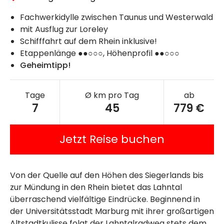
Fachwerkidylle zwischen Taunus und Westerwald
mit Ausflug zur Loreley
Schifffahrt auf dem Rhein inklusive!
Etappenlänge ●●○○○, Höhenprofil ●●○○○
Geheimtipp!
Tage
Ø km pro Tag
ab
7
45
779 €
Jetzt Reise buchen
Von der Quelle auf den Höhen des Siegerlands bis
zur Mündung in den Rhein bietet das Lahntal
überraschend vielfältige Eindrücke. Beginnend in
der Universitätsstadt Marburg mit ihrer großartigen
Altstadtkulisse folgt der Lahntalradweg stets dem