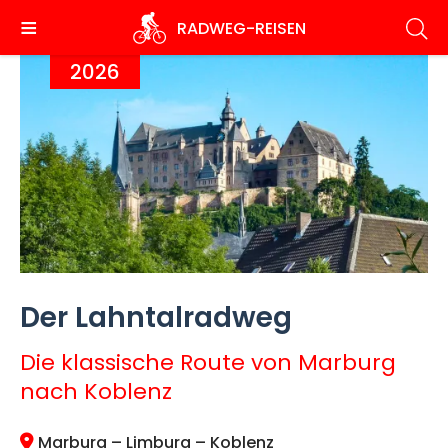
Direkt
RADWEG
-REISEN
zum
Inhalt
2026
Der Lahntalradweg
Die klassische Route von Marburg
nach Koblenz
Marburg – Limburg – Koblenz