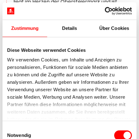
liegt im Herzen der Obersteiermark und ist
umrahmt von den Ausläufern der Ostalpen.
Besuchen Sie das
Museum am Bauernhof
, das in
einem 300 Jahre alten Bauernhaus über das
Zustimmung
Details
Über Cookies
Leben der Bauern erzählt und historische
Arbeitsgeräte und Werkzeuge präsentiert.
Diese Webseite verwendet Cookies
7. Tag:
St. Michael in der
Wir verwenden Cookies, um Inhalte und Anzeigen zu
Obersteiermark – Bruck an der
personalisieren, Funktionen für soziale Medien anbieten
zu können und die Zugriffe auf unsere Website zu
Mur / Oberaich, ca. 30 km
analysieren. Außerdem geben wir Informationen zu Ihrer
Verwendung unserer Website an unsere Partner für
soziale Medien, Werbung und Analysen weiter. Unsere
Partner führen diese Informationen möglicherweise mit
weiteren Daten zusammen, die Sie ihnen bereitgestellt
haben oder die sie im Rahmen Ihrer Nutzung der Dienste
gesammelt haben.
Einwilligungsauswahl
Notwendig