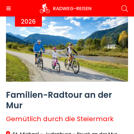
Direkt
RADWEG
-REISEN
zum
Inhalt
2026
Familien-Radtour an der
Mur
Gemütlich durch die Steiermark