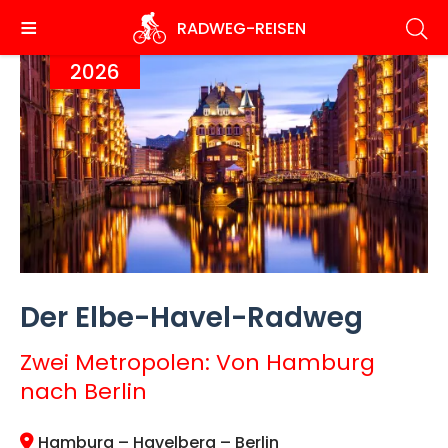
Direkt
RADWEG
-REISEN
zum
Inhalt
2026
Der Elbe-Havel-Radweg
Zwei Metropolen: Von Hamburg
nach Berlin
Hamburg – Havelberg – Berlin