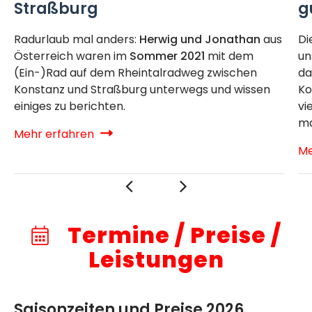
Straßburg
g
Radurlaub mal anders:
Herwig und Jonathan
aus
Di
Österreich waren im
Sommer 2021
mit dem
un
(Ein-)Rad auf dem Rheintalradweg zwischen
da
Konstanz und Straßburg unterwegs und wissen
Ko
einiges zu berichten.
vi
ma
Mehr erfahren
Me
Termine / Preise /
Leistungen
Saisonzeiten und Preise 2026