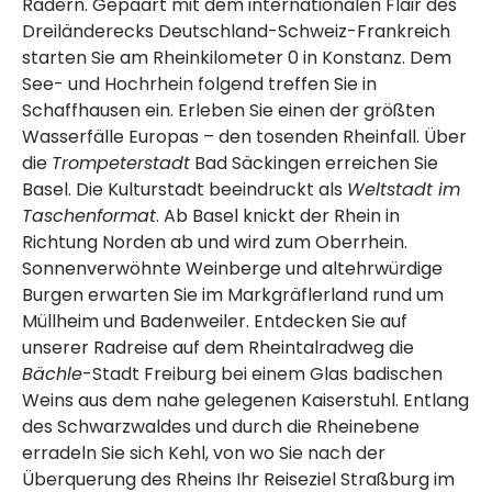
Rädern. Gepaart mit dem internationalen Flair des
Dreiländerecks Deutschland-Schweiz-Frankreich
starten Sie am Rheinkilometer 0 in Konstanz. Dem
See- und Hochrhein folgend treffen Sie in
Schaffhausen ein. Erleben Sie einen der größten
Wasserfälle Europas – den tosenden Rheinfall. Über
die
Trompeterstadt
Bad Säckingen erreichen Sie
Basel. Die Kulturstadt beeindruckt als
Weltstadt im
Taschenformat
. Ab Basel knickt der Rhein in
Richtung Norden ab und wird zum Oberrhein.
Sonnenverwöhnte Weinberge und altehrwürdige
Burgen erwarten Sie im Markgräflerland rund um
Müllheim und Badenweiler. Entdecken Sie auf
unserer Radreise auf dem
Rheintalradweg
die
Bächle
-Stadt Freiburg bei einem Glas badischen
Weins aus dem nahe gelegenen Kaiserstuhl.
Entlang
des Schwarzwaldes und durch die Rheinebene
erradeln Sie sich Kehl, von wo Sie nach der
Überquerung des Rheins Ihr Reiseziel Straßburg im