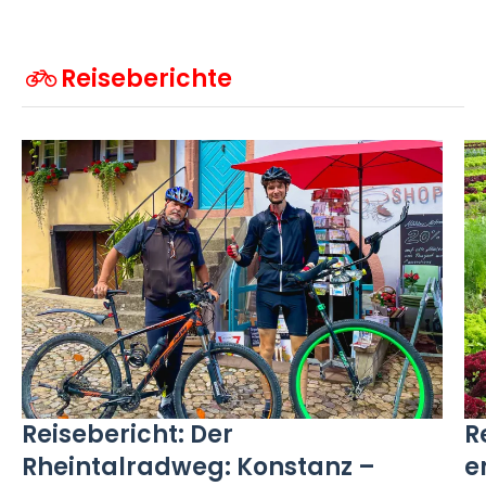
Reiseberichte
Reisebericht: Der
R
Rheintalradweg: Konstanz –
e