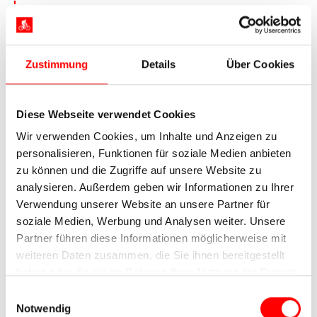
Am Fuße des Schwarzwaldes radeln Sie nach
Freiburg, der südlichsten Großstadt
Deutschlands. Blickfang der Altstadt ist das aus
rotem Sandstein erbaute Münster. Es gilt als
Zustimmung
Details
Über Cookies
eines der Meisterwerke der deutschen gotischen
Baukunst. Stärken Sie sich auf dem Münsterplatz
Diese Webseite verwendet Cookies
bei einer
Langen Roten
. Die 35 Zentimeter lange
Rostbratwurst ist das knackige Wahrzeichen der
Wir verwenden Cookies, um Inhalte und Anzeigen zu
Stadt. Achten Sie bei einem anschließenden
personalisieren, Funktionen für soziale Medien anbieten
Stadtspaziergang auf die
Bächle
. Seit dem
zu können und die Zugriffe auf unsere Website zu
Mittelalter urkundlich belegt, plätschern die
analysieren. Außerdem geben wir Informationen zu Ihrer
schmalen Wasserläufe munter durch die
Verwendung unserer Website an unsere Partner für
Altstadt. Doch Obacht, dem Volksmund nach
soziale Medien, Werbung und Analysen weiter. Unsere
muss der, der unbeabsichtigt in eines der Bächle
Partner führen diese Informationen möglicherweise mit
tritt, einen Freiburger oder eine Freiburgerin
weiteren Daten zusammen, die Sie ihnen bereitgestellt
heiraten.
haben oder die sie im Rahmen Ihrer Nutzung der Dienste
gesammelt haben.
Einwilligungsauswahl
Notwendig
7. Tag:
Freiburg – Breisach /