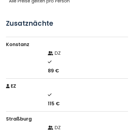
Alle Preise gelten pro Person
Zusatznächte
Konstanz
DZ
89 €
EZ
115 €
Straßburg
DZ