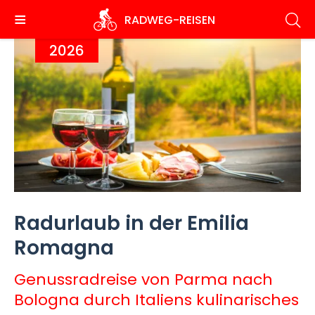
Direkt
RADWEG
-REISEN
zum
Inhalt
2026
Radurlaub in der Emilia
Romagna
Genussradreise von Parma nach
Bologna durch Italiens kulinarisches