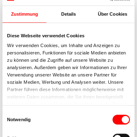
kündigt sich die Stadt mit ihrer charakteristischen
Silhouette an – ein weiterer Höhepunkt Ihres
Zustimmung
Details
Über Cookies
Radurlaub in der Emilia Romagna.
7. Tag: Rundtour Bologna, ca. 15 km
Diese Webseite verwendet Cookies
Zum Abschluss Ihres Radurlaub in der Emilia
Wir verwenden Cookies, um Inhalte und Anzeigen zu
Romagna entdecken Sie Bologna auf entspannte
personalisieren, Funktionen für soziale Medien anbieten
Weise per Rad. Die lebendige Stadt vereint
zu können und die Zugriffe auf unsere Website zu
Geschichte, Kultur und Kulinarik auf einzigartige
analysieren. Außerdem geben wir Informationen zu Ihrer
Weise. Unter den Arkaden, zwischen roten Dächern
Verwendung unserer Website an unsere Partner für
und traditionsreichen Gassen entfaltet sich der
soziale Medien, Werbung und Analysen weiter. Unsere
besondere Charme dieser Universitätsstadt.
Partner führen diese Informationen möglicherweise mit
weiteren Daten zusammen, die Sie ihnen bereitgestellt
8. Tag: Individuelle Abreise oder
haben oder die sie im Rahmen Ihrer Nutzung der Dienste
Verlängerung
gesammelt haben.
Einwilligungsauswahl
Notwendig
Heute endet Ihr Radurlaub in der Emilia Romagna
bereits. Wenn Sie Italien noch nicht verlassen