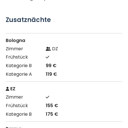
Zusatznächte
Bologna
DZ
99 €
119 €
EZ
155 €
175 €