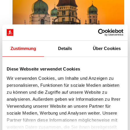
Zustimmung
Details
Über Cookies
Blick auf die Stadtpfarrkirche St. Paul und den Dom St. Stephan in Passau
Nach dem Frühstück endet Ihre Radtour von
Regensburg nach Passau bereits. Gerne
Diese Webseite verwendet Cookies
verlängern wir Ihren Aufenthalt in Regensburg
Wir verwenden Cookies, um Inhalte und Anzeigen zu
oder Passau mit einer Zusatznacht.
personalisieren, Funktionen für soziale Medien anbieten
zu können und die Zugriffe auf unsere Website zu
analysieren. Außerdem geben wir Informationen zu Ihrer
Termine / Preise /
Verwendung unserer Website an unsere Partner für
soziale Medien, Werbung und Analysen weiter. Unsere
Leistungen
Partner führen diese Informationen möglicherweise mit
weiteren Daten zusammen, die Sie ihnen bereitgestellt