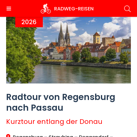
Direkt
RADWEG
-REISEN
zum
Inhalt
2026
Radtour von Regensburg
nach Passau
Kurztour entlang der Donau