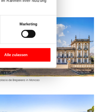
ie im Rahmen Ihrer Nutzung
athedrale von Tui
Marketing
Alle zulassen
alacio de Brejoeiera in Moncao