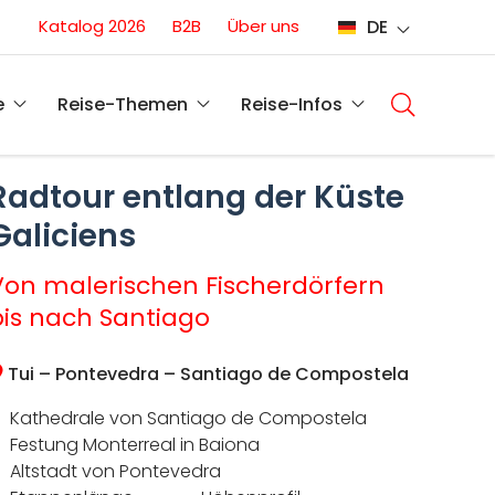
Conversion
Katalog 2026
B2B
Über uns
DE
(DE)
Main
navigati
e
Reise-Themen
Reise-Infos
(DE)
Radtour entlang der Küste
Galiciens
Von malerischen Fischerdörfern
bis nach Santiago
Tui – Pontevedra – Santiago de Compostela
Kathedrale von Santiago de Compostela
Festung Monterreal in Baiona
Altstadt von Pontevedra