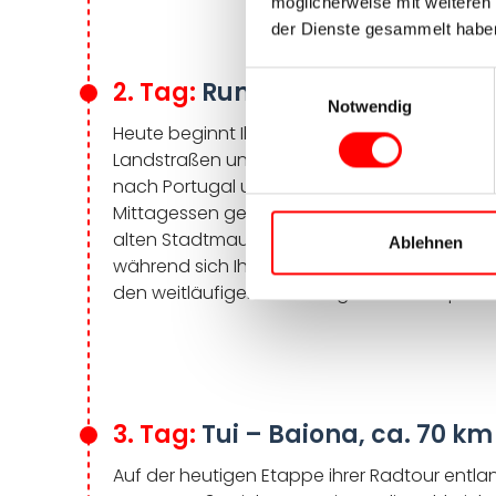
möglicherweise mit weiteren
der Dienste gesammelt habe
Einwilligungsauswahl
2. Tag:
Rundtour ab Tui, ca. 4
Notwendig
Heute beginnt Ihr Radabenteuer mit einer he
Landstraßen und dem eindrucksvollen Eisen
nach Portugal und erreichen die historische
Mittagessen genießen können. Die Route füh
alten Stadtmauern. Unterwegs laden idyllisc
Ablehnen
während sich Ihnen atemberaubende Ausblick
den weitläufigen Parkanlagen des Parque das
3. Tag:
Tui – Baiona, ca. 70 km
Auf der heutigen Etappe ihrer
Radtour entlan