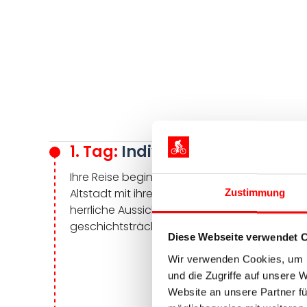
1. Tag:
Individuelle Anreise na
Ihre Reise beginnt in der charmanten Stadt T
Altstadt mit ihren gepflasterten Gassen und
Zustimmung
herrliche Aussicht auf den Fluss Miño bietet.
geschichtsträchtigen Ort und stimmen Sie sic
Diese Webseite verwendet 
Wir verwenden Cookies, um I
und die Zugriffe auf unsere 
Website an unsere Partner fü