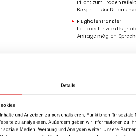
Pflicht zum Tragen reflek
Beispiel in der Dämmerun
Flughafentransfer
Ein Transfer vom Flugha
Anfrage möglich. Sprech
ch Tui
ui an der portugiesischen Grenze. Erkunden Sie die
 der imposanten Kathedrale Santa María, die eine
Details
 Genießen Sie die erste Nacht in diesem
h auf Ihre Radtour entlang der Küste Galiciens ein.
Cookies
nhalte und Anzeigen zu personalisieren, Funktionen für soziale
Website zu analysieren. Außerdem geben wir Informationen zu I
r soziale Medien, Werbung und Analysen weiter. Unsere Partner