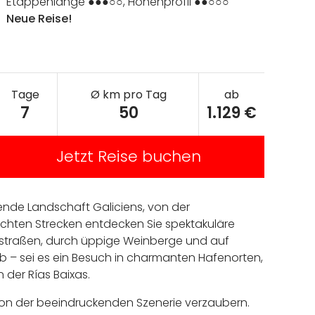
Etappenlänge ●●●○○, Höhenprofil ●●○○○
Neue Reise!
Tage
Ø km pro Tag
ab
7
50
1.129 €
Jetzt Reise buchen
ende Landschaft Galiciens, von der
hten Strecken entdecken Sie spektakuläre
tenstraßen, durch üppige Weinberge und auf
b – sei es ein Besuch in charmanten Hafenorten,
der Rías Baixas.
 von der beeindruckenden Szenerie verzaubern.