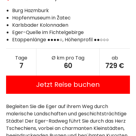
Burg Hazmburk
Hopfenmuseum in Žatec
Karlsbader Kolonnaden
Eger-Quelle im Fichtelgebirge
Etappenlänge ●●●●○, Höhenprofil ●●○○○
Tage
Ø km pro Tag
ab
7
60
729 €
Jetzt Reise buchen
Begleiten Sie die Eger auf ihrem Weg durch
malerische Landschaften und geschichtsträchtige
Städte! Der Eger-Radweg führt Sie durch das Herz
Tschechiens, vorbei an charmanten Kleinstädten,
beeindruckenden Burgen und berühmten Kurorten.