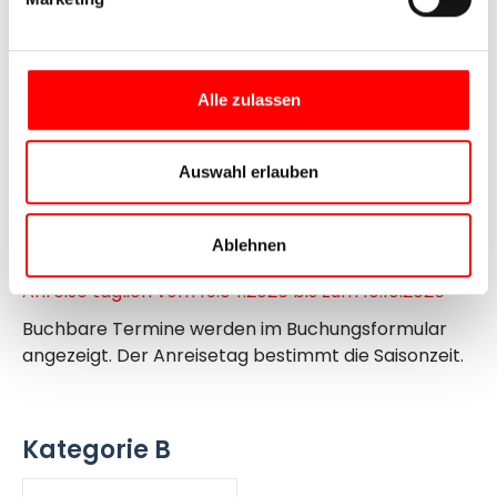
schönen Erinnerungen im Gepäck treten Sie Ihre
Heimreise an.
Alle zulassen
Termine / Preise /
Leistungen
Auswahl erlauben
Saisonzeiten und Preise 2026
Ablehnen
Anreise täglich vom 15.04.2026 bis zum 10.10.2026
Buchbare Termine werden im Buchungsformular
angezeigt. Der Anreisetag bestimmt die Saisonzeit.
Kategorie B