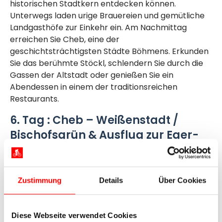
historischen Stadtkern entdecken können.
Unterwegs laden urige Brauereien und gemütliche
Landgasthöfe zur Einkehr ein. Am Nachmittag
erreichen Sie Cheb, eine der
geschichtsträchtigsten Städte Böhmens. Erkunden
Sie das berühmte Stöckl, schlendern Sie durch die
Gassen der Altstadt oder genießen Sie ein
Abendessen in einem der traditionsreichen
Restaurants.
6. Tag : Cheb – Weißenstadt /
Bischofsgrün & Ausflug zur Eger-
Quelle, ca. 55 / 70 km
Ihr letzter Radtag führt Sie über die Grenze nach
Zustimmung
Details
Über Cookies
Deutschland. Durch verträumte Dörfer wie
Markleuthen und Röslau geht es weiter bis nach
Weißenstadt. Hier erwartet Sie der große Badesee,
Diese Webseite verwendet Cookies