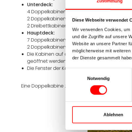
Zustimmung
Unterdeck:
4 Doppelkabinen mit Einzelbetten
2 Doppelkabinen mit französischem Bett
Diese Webseite verwendet 
2 Dreibettkabinen mit französischem Bett sow
Wir verwenden Cookies, um I
Hauptdeck:
und die Zugriffe auf unsere 
7 Doppelkabinen mit Einzelbetten
Website an unsere Partner fü
2 Doppelkabinen mit französischem Bett
möglicherweise mit weiteren
Die Kabinen auf dem Unterdeck haben Bullau
der Dienste gesammelt habe
geöffnet werden
Die Fenster der Kabinen auf dem Hauptdeck 
Einwilligungsauswahl
Notwendig
Eine Doppelkabine zur Einzelnutzung und eine Dr
Ablehnen