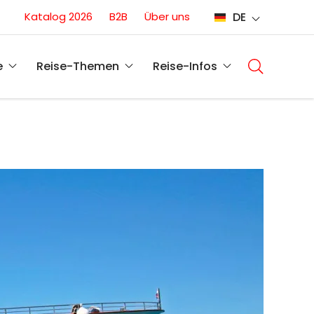
Conversion
Katalog 2026
B2B
Über uns
DE
(DE)
Main
navigati
e
Reise-Themen
Reise-Infos
(DE)