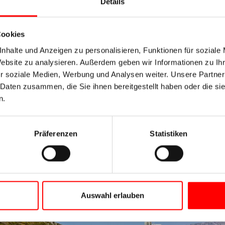
Details
Maximalbelegung: 36 Pa
Mindestteilnehmerzahl: 
Länge: 42 m
Cookies
ie 3. Bett daneben
Breite: 8 m
nhalte und Anzeigen zu personalisieren, Funktionen für soziale
Ausstattung: Sonnendeck 
Website zu analysieren. Außerdem geben wir Informationen zu I
Salon für 40 Personen a
r soziale Medien, Werbung und Analysen weiter. Unsere Partner
etwa 20 Personen im Lo
 Daten zusammen, die Sie ihnen bereitgestellt haben oder die s
gen und können nicht
hinter dem Salon, das w
n.
werden kann, Badeplatt
können geöffnet werden
Bordsprachen: Deutsch, 
Präferenzen
Statistiken
eibettkabine sind auf Anfrage buchbar. Bitte hinterlasse
Auswahl erlauben