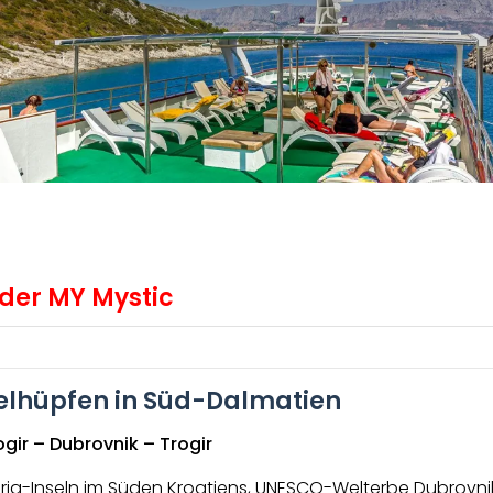
 der MY Mystic
elhüpfen in Süd-Dalmatien
gir – Dubrovnik – Trogir
ria-Inseln im Süden Kroatiens, UNESCO-Welterbe Dubrovni