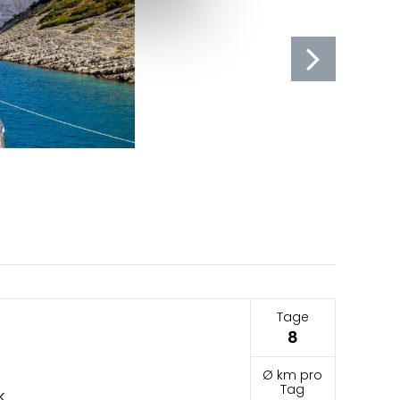
Tage
8
Ø km pro
Tag
k