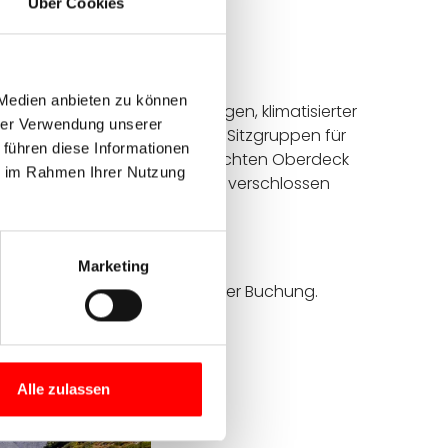
Über Cookies
ssagiere
22 Personen
 Medien anbieten zu können
ca. 220 m² mit 40 Sonnenliegen, klimatisierter
hrer Verwendung unserer
uf dem Oberdeck, gemütliche Sitzgruppen für
 führen diese Informationen
ungebereich auf dem überdachten Oberdeck
ie im Rahmen Ihrer Nutzung
itterungsabhängig mit Planen verschlossen
form mit Dusche am Heck
Englisch
Marketing
n Sie uns einen Kommentar in der Buchung.
Alle zulassen