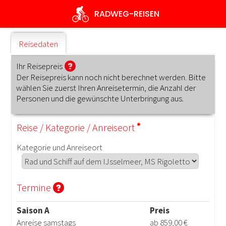
Direkt
RADWEG
-REISEN
zum
Inhalt