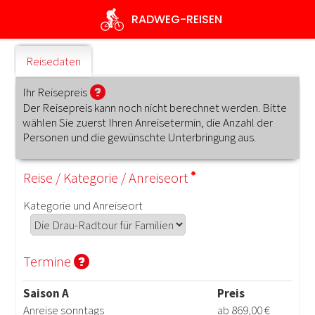
Direkt
RADWEG
-REISEN
zum
Inhalt