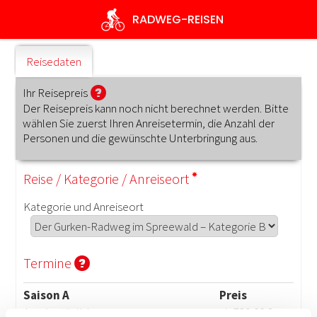
Direkt
RADWEG
-REISEN
zum
Inhalt