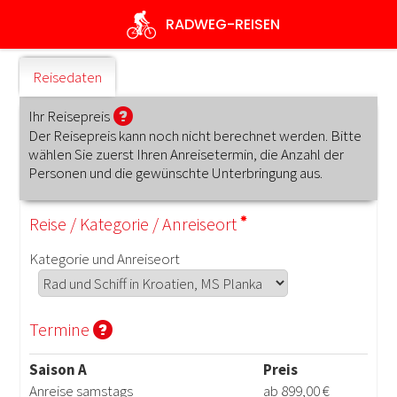
Direkt
RADWEG
-REISEN
zum
Inhalt