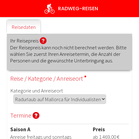
Direkt
RADWEG
-REISEN
zum
Inhalt