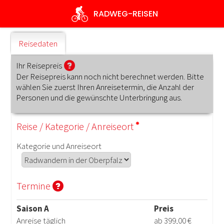
Direkt
RADWEG
-REISEN
zum
Inhalt