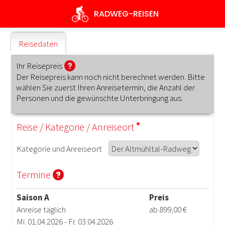
Direkt
RADWEG
-REISEN
zum
Inhalt